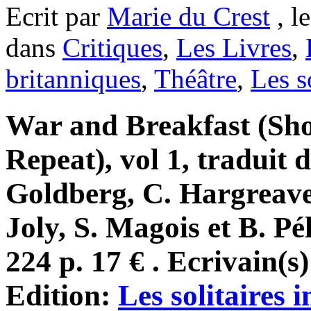
Ecrit par
Marie du Crest
, l
dans
Critiques
,
Les Livres
,
britanniques
,
Théâtre
,
Les s
War and Breakfast (Sho
Repeat), vol 1, traduit 
Goldberg, C. Hargreaves
Joly, S. Magois et B. Pél
224 p. 17 € . Ecrivain(s
Edition:
Les solitaires 