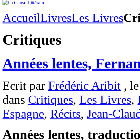
Accueil
Livres
Les Livres
Cri
Critiques
Années lentes, Fern
Ecrit par
Frédéric Aribit
, le
dans
Critiques
,
Les Livres
,
Espagne
,
Récits
,
Jean-Claud
Années lentes, traducti