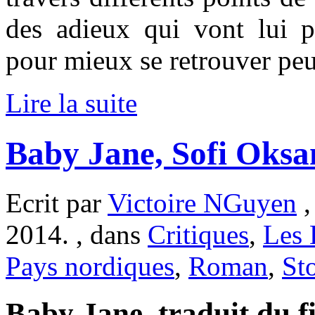
des adieux qui vont lui p
pour mieux se retrouver peu
Lire la suite
Baby Jane, Sofi Oksa
Ecrit par
Victoire NGuyen
,
2014. , dans
Critiques
,
Les 
Pays nordiques
,
Roman
,
St
Baby Jane, traduit du f