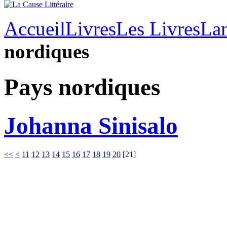
Accueil
Livres
Les Livres
Lan
nordiques
Pays nordiques
Johanna Sinisalo
<<
<
11
12
13
14
15
16
17
18
19
20
[
21
]