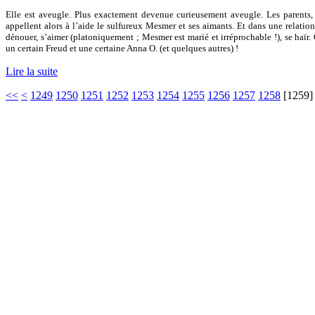
Elle est aveugle. Plus exactement devenue curieusement aveugle. Les parents, 
appellent alors à l’aide le sulfureux Mesmer et ses aimants. Et dans une relatio
dénouer, s’aimer (platoniquement ; Mesmer est marié et irréprochable !), se haïr.
un certain Freud et une certaine Anna O. (et quelques autres) !
Lire la suite
<<
<
1249
1250
1251
1252
1253
1254
1255
1256
1257
1258
[
1259