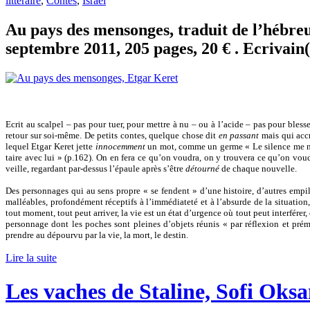
littéraire
,
Contes
,
Israël
Au pays des mensonges, traduit de l’hébre
septembre 2011, 205 pages, 20 € . Ecrivain
Ecrit au scalpel – pas pour tuer, pour mettre à nu – ou à l’acide – pas pour blesse
retour sur soi-même. De petits contes, quelque chose dit
en passant
mais qui accr
lequel Etgar Keret jette
innocemment
un mot, comme un germe « Le silence me met
taire avec lui » (p.162). On en fera ce qu’on voudra, on y trouvera ce qu’on voud
veille, regardant par-dessus l’épaule après s’être
détourné
de chaque nouvelle.
Des personnages qui au sens propre « se fendent » d’une histoire, d’autres empi
malléables, profondément réceptifs à l’immédiateté et à l’absurde de la situation,
tout moment, tout peut arriver, la vie est un état d’urgence où tout peut interfére
personnage dont les poches sont pleines d’objets réunis « par réflexion et prémé
prendre au dépourvu par la vie, la mort, le destin.
Lire la suite
Les vaches de Staline, Sofi Oks