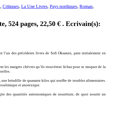
s
,
Critiques
,
La Une Livres
,
Pays nordiques
,
Roman
,
, 524 pages, 22,50 € . Ecrivain(s):
ent l’un des précédents livres de Sofi Oksanen, paru initialement en
ent les maigres chèvres qu’ils trouvèrent là-bas pour se moquer de la
nelles.
ne brindille de quarante kilos qui souffre de troubles alimentaires.
s boulimique et anorexique.
gite des quantités astronomiques de nourriture, de quoi nourrir un