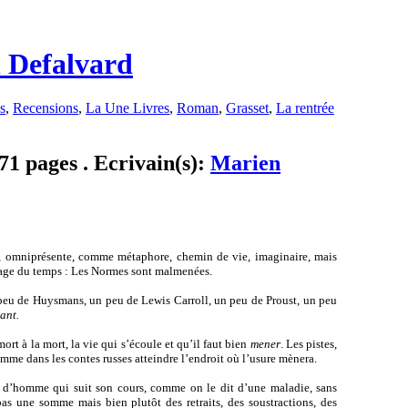
n Defalvard
s
,
Recensions
,
La Une Livres
,
Roman
,
Grasset
,
La rentrée
71 pages . Ecrivain(s):
Marien
fet, omniprésente, comme métaphore, chemin de vie, imaginaire, mais
olage du temps : Les Normes sont malmenées.
 peu de Huysmans, un peu de Lewis Carroll, un peu de Proust, un peu
ant.
ort à la mort, la vie qui s’écoule et qu’il faut bien
mener
. Les pistes,
mme dans les contes russes atteindre l’endroit où l’usure mènera.
vie d’homme qui suit son cours, comme on le dit d’une maladie, sans
pas une somme mais bien plutôt des retraits, des soustractions, des