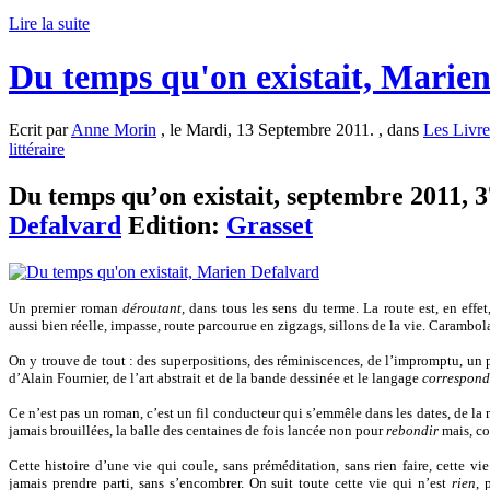
Lire la suite
Du temps qu'on existait, Marie
Ecrit par
Anne Morin
, le Mardi, 13 Septembre 2011. , dans
Les Livre
littéraire
Du temps qu’on existait, septembre 2011, 3
Defalvard
Edition:
Grasset
Un premier roman
déroutant,
dans tous les sens du terme. La route est, en ef
aussi bien réelle, impasse, route parcourue en zigzags, sillons de la vie. Caramb
On y trouve de tout : des superpositions, des réminiscences, de l’impromptu, un
d’Alain Fournier, de l’art abstrait et de la bande dessinée et le langage
correspond
Ce n’est pas un roman, c’est un fil conducteur qui s’emmêle dans les dates, de la m
jamais brouillées, la balle des centaines de fois lancée non pour
rebondir
mais, co
Cette histoire d’une vie qui coule, sans préméditation, sans rien faire, cette 
jamais prendre parti, sans s’encombrer. On suit toute cette vie qui n’est
rien
, 