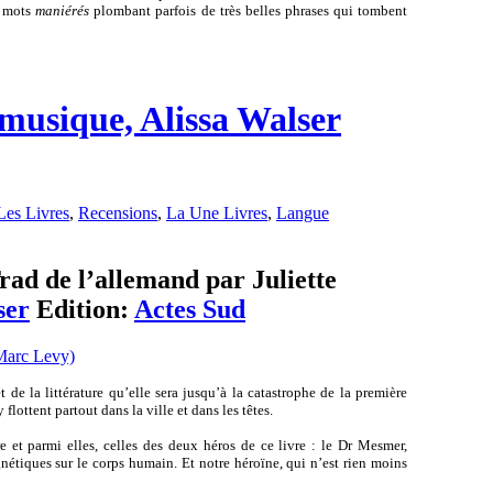
ns mots
maniérés
plombant parfois de très belles phrases qui tombent
musique, Alissa Walser
Les Livres
,
Recensions
,
La Une Livres
,
Langue
ad de l’allemand par Juliette
ser
Edition:
Actes Sud
 de la littérature qu’elle sera jusqu’à la catastrophe de la première
lottent partout dans la ville et dans les têtes.
 et parmi elles, celles des deux héros de ce livre : le Dr Mesmer,
nétiques sur le corps humain. Et notre héroïne, qui n’est rien moins