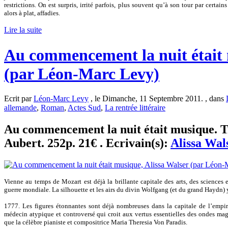
restrictions. On est surpris, irrité parfois, plus souvent qu’à son tour par certai
alors à plat, affadies.
Lire la suite
Au commencement la nuit était 
(par Léon-Marc Levy)
Ecrit par
Léon-Marc Levy
, le Dimanche, 11 Septembre 2011. , dans
allemande
,
Roman
,
Actes Sud
,
La rentrée littéraire
Au commencement la nuit était musique. Tr
Aubert. 252p. 21€ . Ecrivain(s):
Alissa Wal
Vienne au temps de Mozart est déjà la brillante capitale des arts, des sciences et
guerre mondiale. La silhouette et les airs du divin Wolfgang (et du grand Haydn) y f
1777. Les figures étonnantes sont déjà nombreuses dans la capitale de l’empire
médecin atypique et controversé qui croit aux vertus essentielles des ondes mag
que la célèbre pianiste et compositrice Maria Theresia Von Paradis.