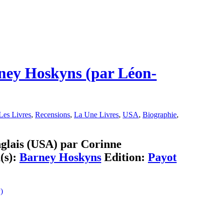
ney Hoskyns (par Léon-
Les Livres
,
Recensions
,
La Une Livres
,
USA
,
Biographie
,
nglais (USA) par Corinne
(s):
Barney Hoskyns
Edition:
Payot