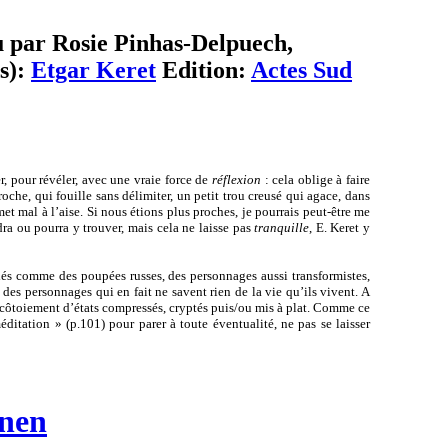
u par Rosie Pinhas-Delpuech,
(s):
Etgar Keret
Edition:
Actes Sud
r, pour révéler, avec une vraie force de
réflexion
: cela oblige à faire
oche, qui fouille sans délimiter, un petit trou creusé qui agace, dans
 mal à l’aise. Si nous étions plus proches, je pourrais peut-être me
ra ou pourra y trouver, mais cela ne laisse pas
tranquille
, E. Keret y
lés comme des poupées russes, des personnages aussi transformistes,
 des personnages qui en fait ne savent rien de la vie qu’ils vivent. A
r, côtoiement d’états compressés, cryptés puis/ou mis à plat. Comme ce
ditation » (p.101) pour parer à toute éventualité, ne pas se laisser
anen