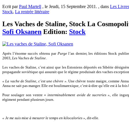
Ecrit par
Paul Martell
, le Jeudi, 15 Septembre 2011. , dans
Les Livre
Stock
,
La rentrée littéraire
Les Vaches de Staline, Stock La Cosmopolite
Sofi Oksanen
Edition:
Stock
Après l’énorme succès obtenu par
Purge
l’an dernier, les éditions Stock publi
2003,
Les Vaches de Staline
.
Les vaches de Staline, c’est ainsi que les Estoniens déportés en Sibérie désignèr
propagande soviétique qui assurait que le régime produisait des vaches exception
« La vache de Staline, c’est une chèvre ».
Une chèvre toute maigre, comme Anna, u
Anna ne sait pas manger. Elle est boulimarexique, c’est-à-dire qu’elle est à la foi
Pour soulager son ventre «
interminablement avide de sucreries »,
elle ingur
régiment pendant plusieurs jours.
« Je me suis mise à mesurer le temps en kilocalories »
, dit-elle.