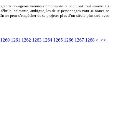
grands bourgeois viennois proches de la cour, ont tout essayé. Ils
n fébrile, haletante, ambiguë, les deux personnages vont se nouer, se
 On ne peut s’empêcher de se projeter plus d’un siècle plus tard avec
]
1260
1261
1262
1263
1264
1265
1266
1267
1268
>
>>