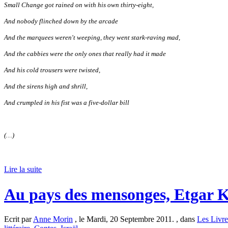
Small Change got rained on with his own thirty-eight,
And nobody flinched down by the arcade
And the marquees weren't weeping, they went stark-raving mad,
And the cabbies were the only ones that really had it made
And his cold trousers were twisted,
And the sirens high and shrill,
And crumpled in his fist was a five-dollar bill
(…)
Lire la suite
Au pays des mensonges, Etgar K
Ecrit par
Anne Morin
, le Mardi, 20 Septembre 2011. , dans
Les Livre