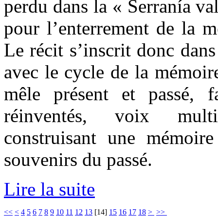
perdu dans la « Serranía va
pour l’enterrement de la m
Le récit s’inscrit donc dans
avec le cycle de la mémoir
mêle présent et passé, fa
réinventés, voix mult
construisant une mémoire
souvenirs du passé.
Lire la suite
<<
<
4
5
6
7
8
9
10
11
12
13
[
14
]
15
16
17
18
>
>>