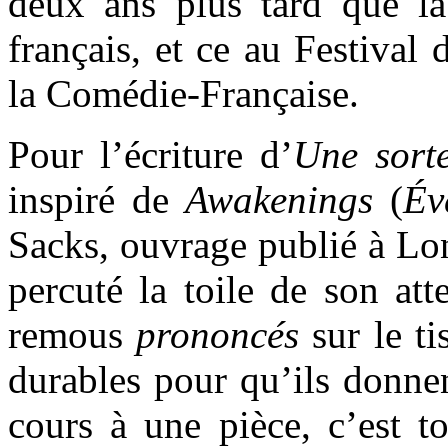
deux ans plus tard que la 
français, et ce au Festival
la Comédie-Française.
Pour l’écriture d’
Une sort
inspiré de
Awakenings
(
É
v
Sacks, ouvrage publié à Lo
percuté la toile de son att
remous
prononcés
sur le ti
durables pour qu’ils donne
cours à une pièce, c’est t