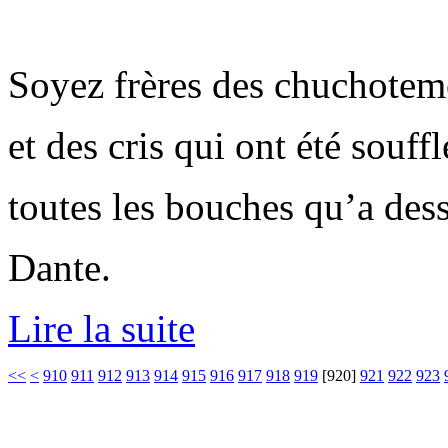
Soyez frères des chuchotem
et des cris qui ont été souffl
toutes les bouches qu’a des
Dante.
Lire la suite
<<
<
910
911
912
913
914
915
916
917
918
919
[
920
]
921
922
923