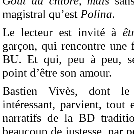
Goût du chlore
, mais
san
magistral qu’est
Polina
.
Le lecteur est invité à
êt
garçon, qui rencontre une f
BU. Et qui, peu à peu, s
point d’être son amour.
Bastien Vivès, dont le 
intéressant, parvient, tout 
narratifs de la BD traditi
beaucoup de justesse, par pe