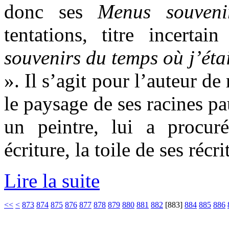
donc ses
Menus souven
tentations, titre incerta
souvenirs du temps où j’étai
». Il s’agit pour l’auteur de
le paysage de ses racines p
un peintre, lui a procur
écriture, la toile de ses récri
Lire la suite
<<
<
873
874
875
876
877
878
879
880
881
882
[
883
]
884
885
886