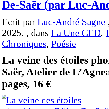
De-Saër (par Luc-An
Ecrit par
Luc-André Sagne
2025. , dans
La Une CED
,
Chroniques
,
Poésie
La veine des étoiles pho
Saër, Atelier de L’Agne
pages, 16 €