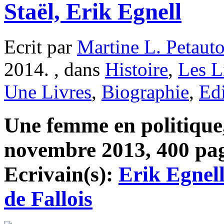
Staël, Erik Egnell
Ecrit par
Martine L. Petaut
2014. , dans
Histoire
,
Les L
Une Livres
,
Biographie
,
Edi
Une femme en politique
novembre 2013, 400 page
Ecrivain(s):
Erik Egnel
de Fallois