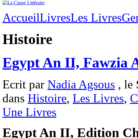
Accueil
Livres
Les Livres
Ge
Histoire
Egypt An II, Fawzia 
Ecrit par
Nadia Agsous
, le
dans
Histoire
,
Les Livres
,
C
Une Livres
Egypt An II, Edition Chè