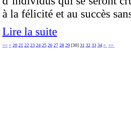
d’individus qui se seront c
à la félicité et au succès san
Lire la suite
<<
<
20
21
22
23
24
25
26
27
28
29
[
30
]
31
32
33
34
>
>>