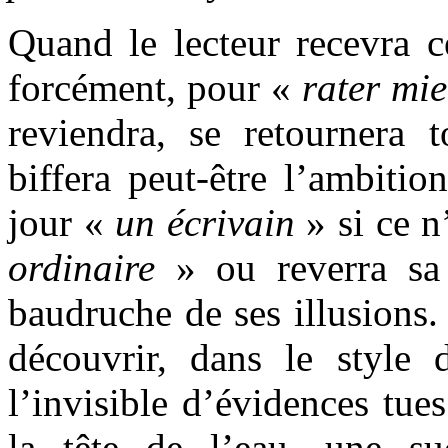
Quand le lecteur recevra ce
forcément, pour «
rater
mie
reviendra, se retournera t
biffera peut-être l’ambitio
jour «
un écrivain
» si ce n
ordinaire
» ou reverra sa 
baudruche de ses illusions.
découvrir, dans le style 
l’invisible d’évidences tues
la tête de l’eau, une su