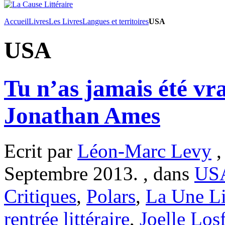
Accueil
Livres
Les Livres
Langues et territoires
USA
USA
Tu n’as jamais été vr
Jonathan Ames
Ecrit par
Léon-Marc Levy
,
Septembre 2013. , dans
US
Critiques
,
Polars
,
La Une Li
rentrée littéraire
,
Joelle Los