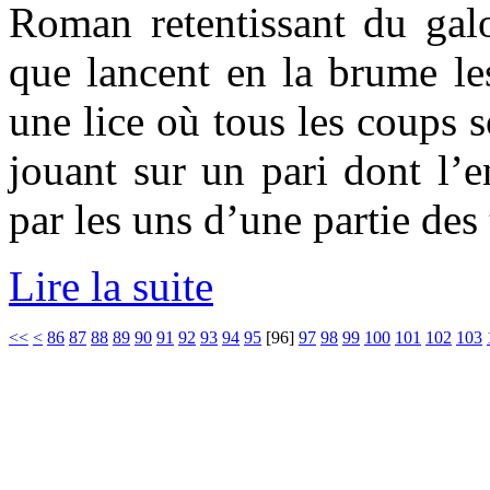
Roman retentissant du gal
que lancent en la brume les
une lice où tous les coups s
jouant sur un pari dont l’e
par les uns d’une partie des 
Lire la suite
<<
<
86
87
88
89
90
91
92
93
94
95
[
96
]
97
98
99
100
101
102
103