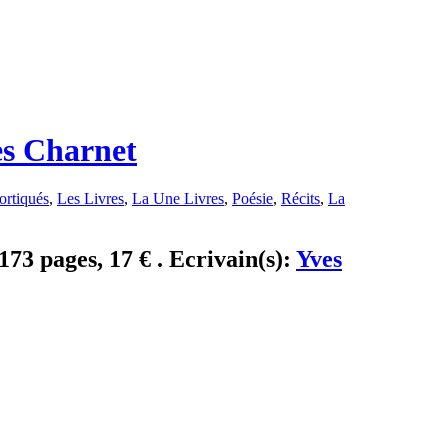
es Charnet
ortiqués
,
Les Livres
,
La Une Livres
,
Poésie
,
Récits
,
La
173 pages, 17 € . Ecrivain(s):
Yves