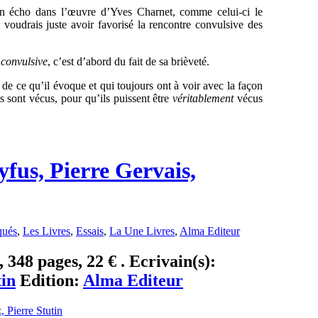
n écho dans l’œuvre d’Yves Charnet, comme celui-ci le
e voudrais juste avoir favorisé la rencontre convulsive des
é
convulsive
, c’est d’abord du fait de sa brièveté.
es de ce qu’il évoque et qui toujours ont à voir avec la façon
 sont vécus, pour qu’ils puissent être
véritablement
vécus
eyfus, Pierre Gervais,
qués
,
Les Livres
,
Essais
,
La Une Livres
,
Alma Editeur
, 348 pages, 22 € . Ecrivain(s):
tin
Edition:
Alma Editeur