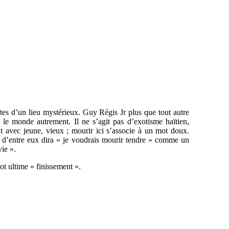
tes d’un lieu mystérieux. Guy Régis Jr plus que tout autre
à le monde autrement. Il ne s’agit pas d’exotisme haïtien,
t avec jeune, vieux ; mourir ici s’associe à un mot doux.
n d’entre eux dira « je voudrais mourir tendre » comme un
vie ».
ot ultime « finissement ».