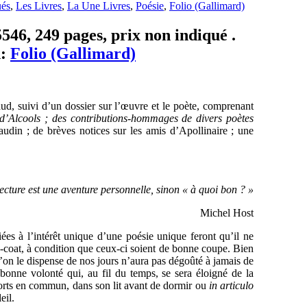
ués
,
Les Livres
,
La Une Livres
,
Poésie
,
Folio (Gallimard)
546, 249 pages, prix non indiqué .
n:
Folio (Gallimard)
ud, suivi d’un dossier sur l’œuvre et le poète, comprenant
d’Alcools ; des contributions-hommages de divers poètes
udin ; de brèves notices sur les amis d’Apollinaire ; une
ecture est une aventure personnelle, sinon « à quoi bon ? »
Michel Host
liées à l’intérêt unique d’une poésie unique feront qu’il ne
h-coat, à condition que ceux-ci soient de bonne coupe. Bien
u’on le dispense de nos jours n’aura pas dégoûté à jamais de
e bonne volonté qui, au fil du temps, se sera éloigné de la
sports en commun, dans son lit avant de dormir ou
in articulo
eil.