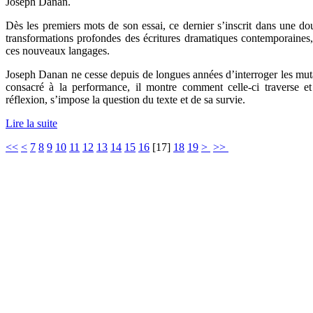
Joseph Danan.
Dès les premiers mots de son essai, ce dernier s’inscrit dans une do
transformations profondes des écritures dramatiques contemporaines,
ces nouveaux langages.
Joseph Danan ne cesse depuis de longues années d’interroger les muta
consacré à la performance, il montre comment celle-ci traverse 
réflexion, s’impose la question du texte et de sa survie.
Lire la suite
<<
<
7
8
9
10
11
12
13
14
15
16
[
17
]
18
19
>
>>