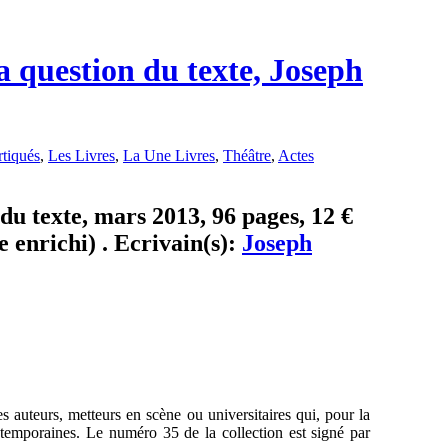
a question du texte, Joseph
rtiqués
,
Les Livres
,
La Une Livres
,
Théâtre
,
Actes
du texte, mars 2013, 96 pages, 12 €
 enrichi) . Ecrivain(s):
Joseph
s auteurs, metteurs en scène ou universitaires qui, pour la
ntemporaines. Le numéro 35 de la collection est signé par