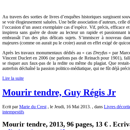
Au travers des sorties de livres d’enquêtes historiques surgissent sou
se voir élogieusement saluées. Une belle association d’auteurs, celle de
l’occasion d’un assez exemplaire cas d’espèce. Vif, précis, efficace 
inspirera sans guère de doute au lecteur un rapide et passionnant inté
embrassât l’un des plus délicats sujets. S’immiscer à nouveau da
majeures (comme on aurait pu le croire) aurait en effet exigé de quic
Après les travaux monumentaux dédiés au « cas
Dreyfus
» par Marce
Vincent Duclert en 2006 (ne parlons pas de Reinach pour 1901), fallait
se risquer aux faux-pas de la redite ou même du plagiat. Que restait-il
autrefois déchaîné la passion politico-médiatique, qui ne fût déjà préci
Lire la suite
Mourir tendre, Guy Régis Jr
Ecrit par
Marie du Crest
, le Jeudi, 16 Mai 2013. , dans
Livres décort
intempestifs
Mourir tendre, 2013, 96 pages, 13 € . Ecriv