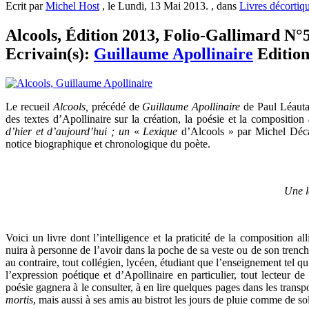
Ecrit par
Michel Host
, le Lundi, 13 Mai 2013. , dans
Livres décortiq
Alcools, Édition 2013, Folio-Gallimard N°5
Ecrivain(s):
Guillaume Apollinaire
Editio
Le recueil
Alcools,
précédé de
Guillaume Apollinaire
de Paul Léauta
des textes d’Apollinaire sur la création, la poésie et la composition
d’hier et d’aujourd’hui ; un
«
Lexique
d’Alcools » par Michel Déca
notice biographique et chronologique du poète.
Une l
Voici un livre dont l’intelligence et la praticité de la composition al
nuira à personne de l’avoir dans la poche de sa veste ou de son trenc
au contraire, tout collégien, lycéen, étudiant que l’enseignement tel q
l’expression poétique et d’Apollinaire en particulier, tout lecteur d
poésie gagnera à le consulter, à en lire quelques pages dans les tran
mortis
, mais aussi à ses amis au bistrot les jours de pluie comme de sol