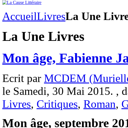
Accueil
Livres
La Une Livr
La Une Livres
Mon âge, Fabienne J
Ecrit par
MCDEM (Murielle
le Samedi, 30 Mai 2015. , 
Livres
,
Critiques
,
Roman
,
G
Mon âge, septembre 201