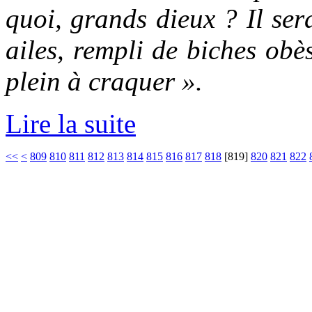
quoi, grands dieux ? Il ser
ailes, rempli de biches obès
plein à craquer ».
Lire la suite
<<
<
809
810
811
812
813
814
815
816
817
818
[
819
]
820
821
822