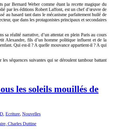
crits par Bernard Weber comme étant la recette magique du
blié par les éditions Robert Laffont, est un chef d’œuvre de
issé au hasard tant dans le mécanisme parfaitement huilé de
lecteur, que dans les protagonistes principaux et secondaires
sa réalité narrative, d’un attentat en plein Paris au cours
etit Alexandre, fils d’un homme politique influent et de la
enfant. Qui est-il ? A quelle mouvance appartient-il ? A qui
ur les séquences suivantes qui se déroulent tambour battant
s les soleils mouillés de
ED
,
Ecriture
,
Nouvelles