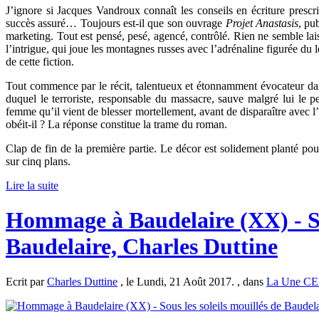
J’ignore si Jacques Vandroux connaît les conseils en écriture pres
succès assuré… Toujours est-il que son ouvrage
Projet Anastasis
, pu
marketing. Tout est pensé, pesé, agencé, contrôlé. Rien ne semble la
l’intrigue, qui joue les montagnes russes avec l’adrénaline figurée du 
de cette fiction.
Tout commence par le récit, talentueux et étonnamment évocateur dans 
duquel le terroriste, responsable du massacre, sauve malgré lui le p
femme qu’il vient de blesser mortellement, avant de disparaître avec l’
obéit-il ? La réponse constitue la trame du roman.
Clap de fin de la première partie. Le décor est solidement planté po
sur cinq plans.
Lire la suite
Hommage à Baudelaire (XX) - Sou
Baudelaire, Charles Duttine
Ecrit par
Charles Duttine
, le Lundi, 21 Août 2017. , dans
La Une C