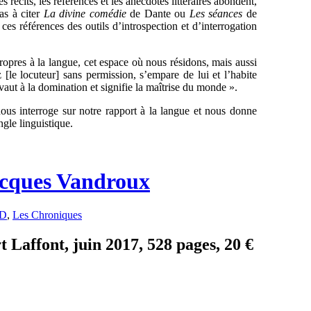
récits, les références et les anecdotes littéraires abondent,
as à citer
La divine comédie
de Dante ou
Les séances
de
ces références des outils d’introspection et d’interrogation
propres à la langue, cet espace où nous résidons, mais aussi
 [le locuteur] sans permission, s’empare de lui et l’habite
ut à la domination et signifie la maîtrise du monde ».
nous interroge sur notre rapport à la langue et nous donne
ngle linguistique.
Jacques Vandroux
ED
,
Les Chroniques
 Laffont, juin 2017, 528 pages, 20 €