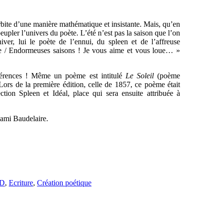
 orbite d’une manière mathématique et insistante. Mais, qu’en
eupler l’univers du poète. L’été n’est pas la saison que l’on
iver, lui le poète de l’ennui, du spleen et de l’affreuse
ue / Endormeuses saisons ! Je vous aime et vous loue… »
éférences ! Même un poème est intitulé
Le Soleil
(poème
 Lors de la première édition, celle de 1857, ce poème était
tion Spleen et Idéal, place qui sera ensuite attribuée à
’ami Baudelaire.
ED
,
Ecriture
,
Création poétique