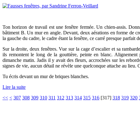
Ton horizon de travail est une fenêtre fermée. Un chien-assis. Donn
bâtiment B. Un mur en angle. Devant, deux aérations en forme de cro
la gauche du cadre, le cadre étant la fenêtre, ce carré presque parfait
Sur la droite, deux fenêtres. Vue sur la cage d’escalier et sa rambarde
ils remontent le long de la gouttière, peinte en blanc. Alignement 
dimanche matin. Jadis il y avait des fleurs, accrochées sur les rebor
signes de vie, aucun détail ne révèle une quelconque attache au lieu.
Tu écris devant un mur de briques blanches.
Lire la suite
<<
<
307
308
309
310
311
312
313
314
315
316
[
317
]
318
319
320