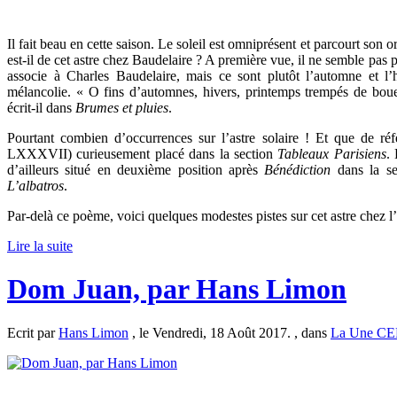
Il fait beau en cette saison. Le soleil est omniprésent et parcourt son
est-il de cet astre chez Baudelaire ? A première vue, il ne semble pas p
associe à Charles Baudelaire, mais ce sont plutôt l’automne et l’h
mélancolie. « O fins d’automnes, hivers, printemps trempés de bo
écrit-il dans
Brumes et pluies
.
Pourtant combien d’occurrences sur l’astre solaire ! Et que de r
LXXXVII) curieusement placé dans la section
Tableaux Parisiens
.
d’ailleurs situé en deuxième position après
Bénédiction
dans la sec
L’albatros
.
Par-delà ce poème, voici quelques modestes pistes sur cet astre chez l
Lire la suite
Dom Juan, par Hans Limon
Ecrit par
Hans Limon
, le Vendredi, 18 Août 2017. , dans
La Une C