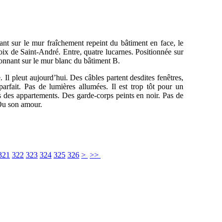
ant sur le mur fraîchement repeint du bâtiment en face, le
ix de Saint-André. Entre, quatre lucarnes. Positionnée sur
 donnant sur le mur blanc du bâtiment B.
. Il pleut aujourd’hui. Des câbles partent desdites fenêtres,
parfait. Pas de lumières allumées. Il est trop tôt pour un
ds des appartements. Des garde-corps peints en noir. Pas de
 Ou son amour.
321
322
323
324
325
326
>
>>