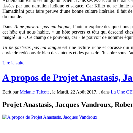
Abdelfattah Kilito est un grand lecteur. Dans ses essais comme dans ses 
tissées par une narration ludique et sagace. Car Kilito ne se limite p
Hamadhâni pour faire preuve d’une bonne culture littéraire, il fait de 
du monde.
Dans
Tu ne parleras pas ma langue
, l’auteur explore des questions 
cet hôte qui nous habite, « un hôte pervers et têtu qui descend chez
malgré lui ». Ce champ de pouvoirs, car « le pouvoir de nommer équiva
Tu ne parleras pas ma langue
est une lecture riche et cocasse qui 
envie de redécouvrir bien des auteurs et des pans de l’histoire sous l’a
Lire la suite
A propos de Projet Anastasis, 
Ecrit par
Mélanie Talcott
, le Mardi, 22 Août 2017. , dans
La Une C
Projet Anastasis, Jacques Vandroux, Robert