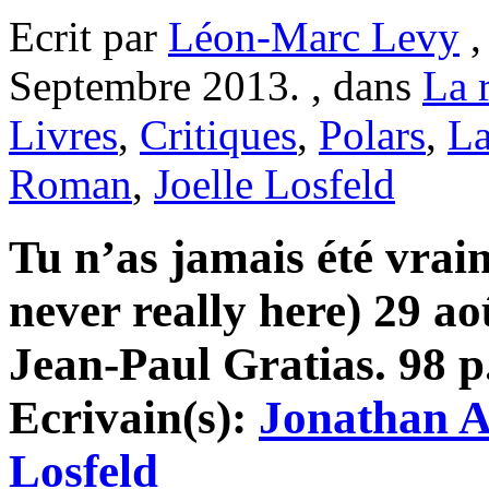
Ecrit par
Léon-Marc Levy
,
Septembre 2013. , dans
La r
Livres
,
Critiques
,
Polars
,
La
Roman
,
Joelle Losfeld
Tu n’as jamais été vrai
never really here) 29 a
Jean-Paul Gratias. 98 p.
Ecrivain(s):
Jonathan 
Losfeld