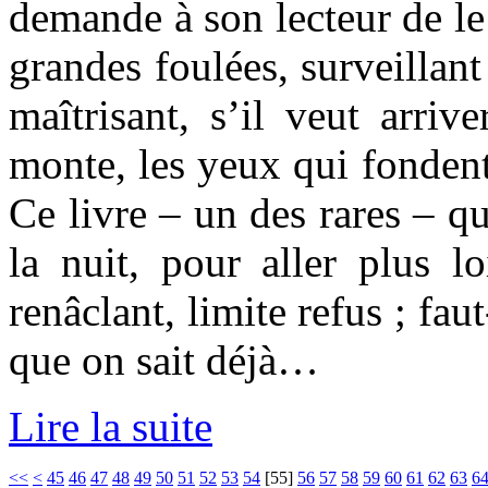
demande à son lecteur de le 
grandes foulées, surveillant
maîtrisant, s’il veut arriv
monte, les yeux qui fondent
Ce livre – un des rares – qu
la nuit, pour aller plus 
renâclant, limite refus ; faut
que on sait déjà…
Lire la suite
<<
<
45
46
47
48
49
50
51
52
53
54
[
55
]
56
57
58
59
60
61
62
63
6