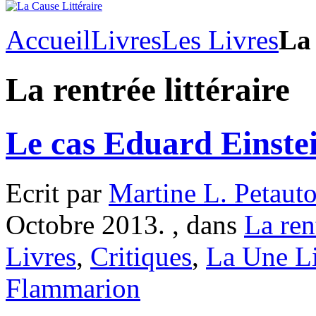
Accueil
Livres
Les Livres
La 
La rentrée littéraire
Le cas Eduard Einste
Ecrit par
Martine L. Petaut
Octobre 2013. , dans
La rent
Livres
,
Critiques
,
La Une L
Flammarion