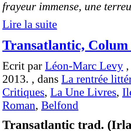
frayeur immense, une terre
Lire la suite
Transatlantic, Colu
Ecrit par
Léon-Marc Levy
,
2013. , dans
La rentrée litté
Critiques
,
La Une Livres
,
I
Roman
,
Belfond
Transatlantic trad. (Ir