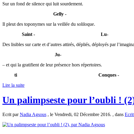
Sur un fond de silence qui luit sourdement.
----------------------------------
Gelly -
Il pleut des toponymes sur la veillée du soliloque.
-------------
Saint - Lu-
Des lisibles sur carte et d’autres attirés, dépliés, déployés par l’imagin
-----------------------------------
Ju-
– et qui la gratifient de leur présence hors répertoires.
--------
ti Conques -
Lire la suite
Un palimpseste pour l’oubli ! (2
Ecrit par
Nadia Agsous
, le Vendredi, 02 Décembre 2016. , dans
Ecri