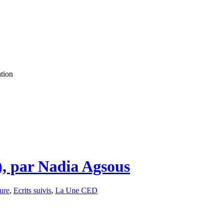
ation
), par Nadia Agsous
ture
,
Ecrits suivis
,
La Une CED