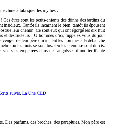
 machine à fabriquer les mythes :
Ces êtres sont les petits-enfants des djinns des jardins du
 insidieux. Tantôt ils incarnent le bien, tantôt ils épousent
i obstrue leur chemin. Ce sont eux qui ont égorgé les dix-huit
ers et destructeurs ! Ô hommes d’ici, rappelez-vous du jour
 se venger de leur père qui incitait les hommes à la débauche
nèbre où les mots se sont tus. Où les cœurs se sont durcis.
e vos vies empêtrées dans des angoisses d’une terrifiante
crits suivis
,
La Une CED
tte. Des parfums, des broches, des parapluies. Mon père est