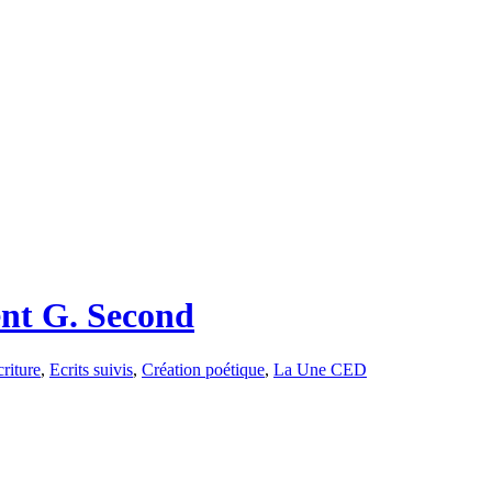
ent G. Second
riture
,
Ecrits suivis
,
Création poétique
,
La Une CED