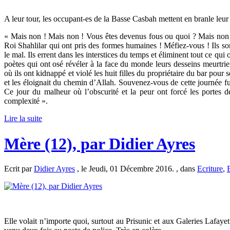
A leur tour, les occupant-es de la Basse Casbah mettent en branle leur
« Mais non ! Mais non ! Vous êtes devenus fous ou quoi ? Mais non ! 
Roi Shahlilar qui ont pris des formes humaines ! Méfiez-vous ! Ils sont
le mal. Ils errent dans les interstices du temps et éliminent tout ce qu
poètes qui ont osé révéler à la face du monde leurs desseins meurtri
où ils ont kidnappé et violé les huit filles du propriétaire du bar pour
et les éloignait du chemin d’Allah. Souvenez-vous de cette journée fu
Ce jour du malheur où l’obscurité et la peur ont forcé les portes d
complexité ».
Lire la suite
Mère (12), par Didier Ayres
Ecrit par
Didier Ayres
, le Jeudi, 01 Décembre 2016. , dans
Ecriture
,
E
Elle volait n’importe quoi, surtout au Prisunic et aux Galeries Lafaye