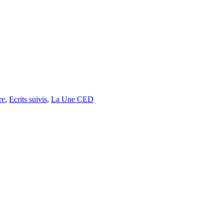
re
,
Ecrits suivis
,
La Une CED