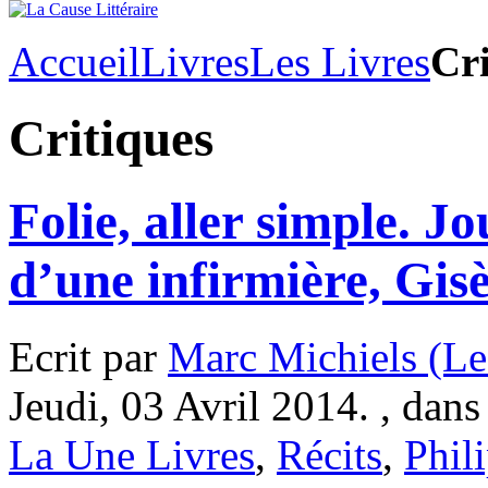
Accueil
Livres
Les Livres
Cri
Critiques
Folie, aller simple. J
d’une infirmière, Gis
Ecrit par
Marc Michiels (Le
Jeudi, 03 Avril 2014. , dan
La Une Livres
,
Récits
,
Phil