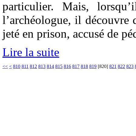
particulier. Mais, lorsqu’
l’archéologue, il découvre q
jeté en prison, accusé de pé
Lire la suite
<<
<
810
811
812
813
814
815
816
817
818
819
[
820
]
821
822
823