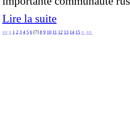
importante communauté rus
Lire la suite
<<
<
1
2
3
4
5
6
[
7
]
8
9
10
11
12
13
14
15
>
>>