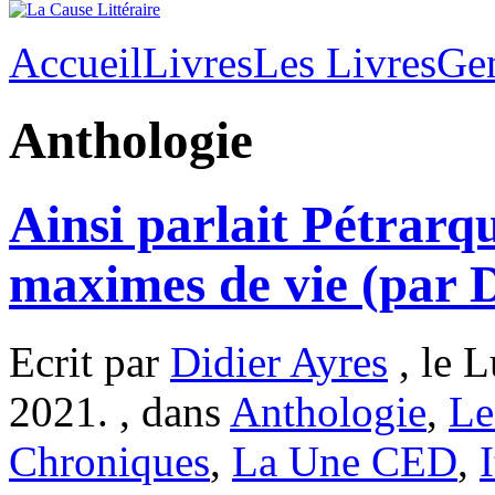
Accueil
Livres
Les Livres
Ge
Anthologie
Ainsi parlait Pétrarqu
maximes de vie (par D
Ecrit par
Didier Ayres
, le 
2021. , dans
Anthologie
,
Le
Chroniques
,
La Une CED
,
I