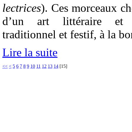
lectrices
). Ces morceaux cho
d’un art littéraire et 
traditionnel et festif, à la 
Lire la suite
<<
<
5
6
7
8
9
10
11
12
13
14
[
15
]