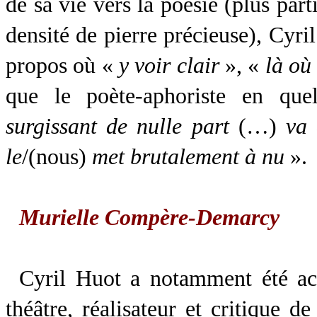
de sa vie vers la poésie (plus par
densité de pierre précieuse), Cyri
propos où «
y voir clair
», «
là où
que le poète-aphoriste en qu
surgissant de nulle part
(…)
va
le
/(nous)
met brutalement à nu
».
Murielle Compère-Demarcy
Cyril Huot a notamment été ac
théâtre, réalisateur et critique d