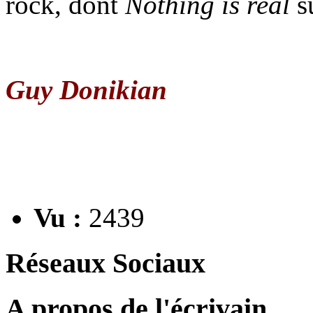
rock, dont
Nothing is real
s
Guy Donikian
Vu :
2439
Réseaux Sociaux
A propos de l'écrivain