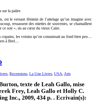
 sur la palier.
an, est le versant féminin de l’attelage qu’on imagine avec
aucoup, ressassent des miettes de souvenirs, se chamaillent
e ce soir », sis au cœur du vieux Caire.
ens copains, les voisins qu’on connaissait au fond bien peu…
hers à Brel…
o
ivres
,
Recensions
,
La Une Livres
,
USA
,
Arts
Burton, texte de Leah Gallo, mise
erek Frey, Leah Gallo et Holly C.
g Inc., 2009, 434 p. . Ecrivain(s):