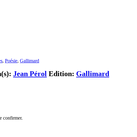
es
,
Poésie
,
Gallimard
n(s):
Jean Pérol
Edition:
Gallimard
le confirmer.