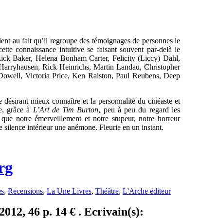
ent au fait qu’il regroupe des témoignages de personnes le
cette connaissance intuitive se faisant souvent par-delà le
ick Baker, Helena Bonham Carter, Felicity (Liccy) Dahl,
rryhausen, Rick Heinrichs, Martin Landau, Christopher
ell, Victoria Price, Ken Ralston, Paul Reubens, Deep
 désirant mieux connaître et la personnalité du cinéaste et
re, grâce à
L’Art de Tim Burton
, peu à peu du regard les
e
que notre émerveillement et notre stupeur, notre horreur
e silence intérieur une anémone. Fleurie en un instant.
rg
es
,
Recensions
,
La Une Livres
,
Théâtre
,
L'Arche éditeur
012, 46 p. 14 € . Ecrivain(s):