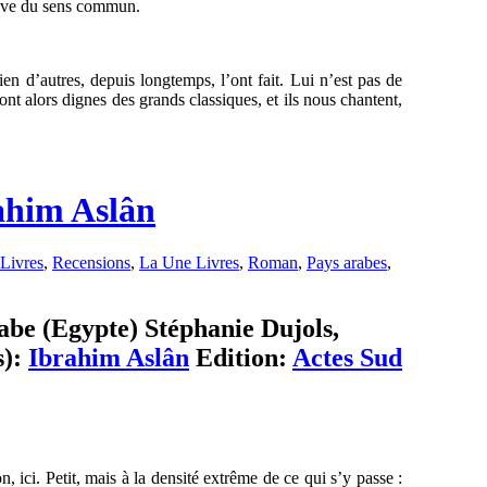
elève du sens commun.
bien d’autres, depuis longtemps, l’ont fait. Lui n’est pas de
 sont alors dignes des grands classiques, et ils nous chantent,
ahim Aslân
Livres
,
Recensions
,
La Une Livres
,
Roman
,
Pays arabes
,
abe (Egypte) Stéphanie Dujols,
s):
Ibrahim Aslân
Edition:
Actes Sud
, ici. Petit, mais à la densité extrême de ce qui s’y passe :