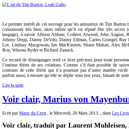
Le premier intérêt de cet ouvrage pour les amoureux de Tim Burton ti
connaissant très bien, alors même qu’il est réputé être très secret (
langage), à savoir Allison Abbate, Colleen Atwood, John August, R
Johnny Depp, Danny DeVito, Danny Elfman, Carlos Grangel, Ray Ha
Lee, Lindsay Macgowan, Ian MacKinnon, Shane Mahan, Alex McDow
Roy, Winona Ryder et Richard Zanuck.
Ce recueil de témoignages rend ce livre précieux pour toute personne
l’intense féérie de ses créations. Comme s’il était possible de suiv
contours de cette féérie qui n’a pourtant pas d’autre matière
réell
parfois aussi, à mesure qu’elle se déplie sous nos yeux, faisant de notr
Lire la suite
Voir clair, Marius von Mayenbu
Ecrit par
Marie du Crest
, le Mercredi, 20 Mars 2013. , dans
Les Livr
Voir clair, traduit par Laurent Muhleisen, 2