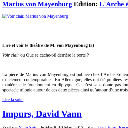
Marius von Mayenburg
Edition:
L'Arche é
Lire et voir le théâtre de M. von Mayenburg (3)
Voir clair
ou Que se cache-t-il derrière la porte ?
La pièce de Marius von Mayenburg est publiée chez l’Arche Editeu
exactement contemporaines. En Allemagne, elles ont été publiées re
manière, elle fonctionnent en diptyque. Ce n’est sans doute pas to
spectacle trilogie autour de ces deux pièces ainsi qu’autour d’une troi
Lire la suite
Impurs, David Vann
Ecrit par
Yann Suty
, le Mardi, 19 Mars 2013. , dans
Les Livres
,
Rece