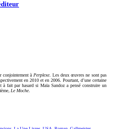
diteur
r conjointement à
Perplexe.
Les deux œuvres ne sont pas
spectivement en 2010 et en 2006. Pourtant, d’une certaine
ut à fait par hasard si Maïa Sandoz a pensé construire un
sième,
Le
Moche.
nsions
,
La Une Livres
,
USA
,
Roman
,
Gallmeister