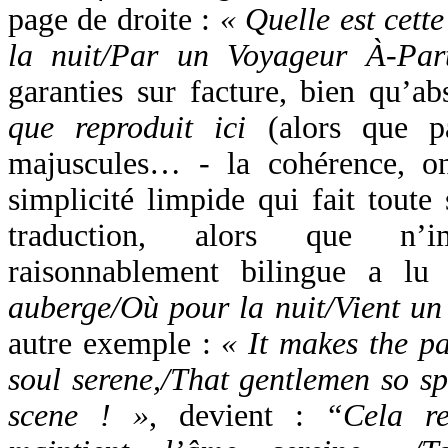
page de droite :
« Quelle est cett
la nuit/Par un Voyageur À-Par
garanties sur facture, bien qu’a
que reproduit ici
(alors que pa
majuscules… - la cohérence, o
simplicité limpide qui fait toute
traduction, alors que n’i
raisonnablement bilingue a l
auberge/Où pour la nuit/Vient un
autre exemple :
« It makes the pa
soul serene,/That gentlemen so sp
scene ! »
, devient :
“Cela re