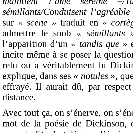
maintient l’âme sereine –/T
sémillants/Conduisent l’agréable
sur
« scene »
traduit en
« cortè
admettre le snob
« sémillants 
l’apparition d’un
« tandis que »
e
incite même à se poser la questio
relu ou a véritablement lu Dickin
explique, dans ses
« notules »
, qu
effrayé. Il aurait dû, par respect
distance.
Avec tout ça, on s’énerve, on s’éne
mot de la poésie de Dickinson, 