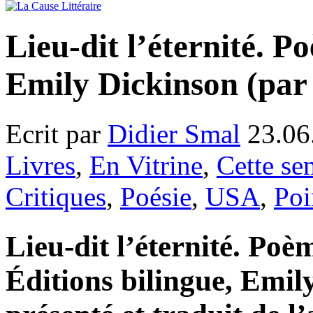
Lieu-dit l’éternité. P
Emily Dickinson (par
Ecrit par
Didier Smal
23.06
Livres
,
En Vitrine
,
Cette se
Critiques
,
Poésie
,
USA
,
Poi
Lieu-dit l’éternité. Poè
Éditions bilingue, Emil