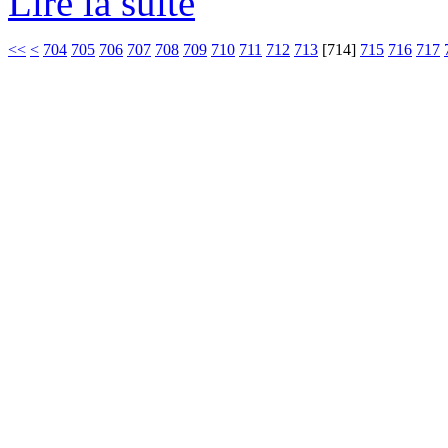
Lire la suite
<<
<
704
705
706
707
708
709
710
711
712
713
[
714
]
715
716
717