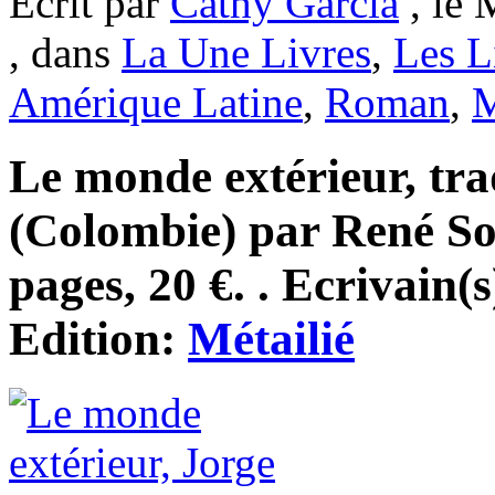
Ecrit par
Cathy Garcia
, le 
, dans
La Une Livres
,
Les L
Amérique Latine
,
Roman
,
M
Le monde extérieur, tra
(Colombie) par René So
pages, 20 €. . Ecrivain(
Edition:
Métailié