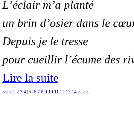
L’éclair m’a planté
un brin d’osier dans le cœu
Depuis je le tresse
pour cueillir l’écume des ri
Lire la suite
<<
<
1
2
3
4
[
5
]
6
7
8
9
10
11
12
13
14
>
>>