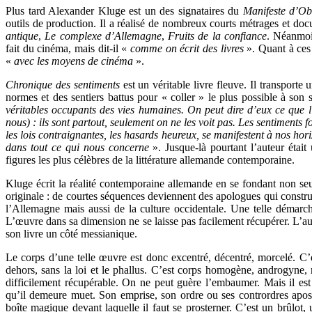
Plus tard Alexander Kluge est un des signataires du
Manifeste d’O
outils de production. Il a réalisé de nombreux courts métrages et doc
antique
,
Le complexe d’Allemagne
,
Fruits de la confiance
. Néanmoi
fait du cinéma, mais dit-il «
comme on écrit des livres
». Quant à ces 
«
avec les moyens de cinéma
».
Chronique des sentiments
est un véritable livre fleuve. Il transporte 
normes et des sentiers battus pour « coller » le plus possible à son 
véritables occupants des vies humaines. On peut dire d’eux ce que l’
nous) : ils sont partout, seulement on ne les voit pas. Les sentiments fo
les lois contraignantes, les hasards heureux, se manifestent à nos hori
dans tout ce qui nous concerne
». Jusque-là pourtant l’auteur était
figures les plus célèbres de la littérature allemande contemporaine.
Kluge écrit la réalité contemporaine allemande en se fondant non seu
originale : de courtes séquences deviennent des apologues qui construis
l’Allemagne mais aussi de la culture occidentale. Une telle démarche
L’œuvre dans sa dimension ne se laisse pas facilement récupérer. L’aut
son livre un côté messianique.
Le corps d’une telle œuvre est donc excentré, décentré, morcelé. 
dehors, sans la loi et le phallus. C’est corps homogène, androgyne, 
difficilement récupérable. On ne peut guère l’embaumer. Mais il est t
qu’il demeure muet. Son emprise, son ordre ou ses contrordres apo
boîte magique devant laquelle il faut se prosterner. C’est un brûlot