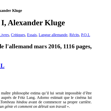
exander Kluge
 I, Alexander Kluge
Livres
,
Critiques
,
Essais
,
Langue allemande
,
Récits
,
P.O.L
de l'allemand mars 2016, 1116 pages,
.L
aître philosophe estima qu’il lui serait impossible d’être
le, auprès de Fritz Lang. Adorno estimait que le cinéma lui
 Tombeau hindou
avant de commencer sa propre carrière.
 un génie et comment on détruit son travail
».