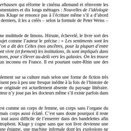
berhausen
qui réforme le cinéma allemand et réinvente les
umentaires et dix longs métrages :
Nouvelles de l’idéologie
ns Kluge ne renonce pas à l’écriture même s’il a d’abord
derniers, il les a créés – selon la formule de Peter Weiss –
une multitude de limons. Hirsute, échevelé, le livre sort des
sujet comme l’auteur le précise : «
Les sentiments sont les
on a dit des Celtes (nos ancêtres, pour la plupart d’entre
nt vivre (et forment) les institutions, ils sont impliqués dans
zons, pour s’élever au-delà vers les galaxies. On les trouve
 un inconnu en France. Il est pourtant outre-Rhin une des
lement sur sa culture mais selon une forme de fiction très
ent peu à peu une fresque inédite à la fois de l’histoire de
 originale est actuellement absente du paysage littéraire.
eur n’y joue pas les docteurs même s’il existe parfois dans
C’est comme un corps de femme, un corps sans l’organe du
mais corps aussi éclaté. C’est sans doute pourquoi il reste
out aussi difficile de l’enserrer dans des bandelettes afin
strophent. Kluge y cogne sans que son livre devienne une
, une énigme, une machine infernale dont les explosions ne