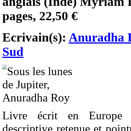
anglais (Inde) Myriam 
pages, 22,50 €
Ecrivain(s):
Anuradha 
Sud
Livre écrit en Europe
descriptive retenue et point