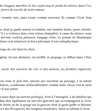
es longues marches, le dos cassé sous le poids du silence dans l’ici,
a pierre de touche de notre amour.
 termine rien, mais existe comme souvenir. Et comme l’écrit Jean
 dont je garde surtout la lumière, une lumière dorée, jaune, feutrée,
u’il y a violence dans cette vision champêtre, à cause du silence, sorte
qu’il devient couleur, présence, langage, écho. Le poème de Dominique
ilence soit néant) est la force physique d’une métaphysique.
tage du ciel dans la chair.
tal, tel une demeure, est soufflé, se propage, se diffuse dans l’être,
acite des ouvriers du ciel et des saisons, les fermiers rapiècent,
ns reste le plus fort, saisons qui touchent au paysage, à la nature
 et dehors, conduisant inéluctablement comme toute chose vers la mort
e d’une prière.
ussi dans un univers poétique, livré à l’étrangeté, à du familier qui
faut dire également un mot des gravures qui accompagnent le livre.
u burin ou de la gouge sur la gravure dont le geste griffe et détoure.
er à des
Pecopteris,
des fougères fossilisées. Ainsi se referme le livre.