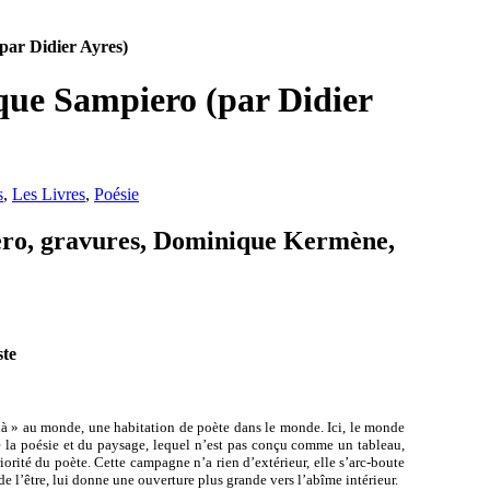
par Didier Ayres)
que Sampiero (par Didier
s
,
Les Livres
,
Poésie
ero, gravures, Dominique Kermène,
te
là » au monde, une habitation de poète dans le monde. Ici, le monde
 de la poésie et du paysage, lequel n’est pas conçu comme un tableau,
orité du poète. Cette campagne n’a rien d’extérieur, elle s’arc-boute
e l’être, lui donne une ouverture plus grande vers l’abîme intérieur.