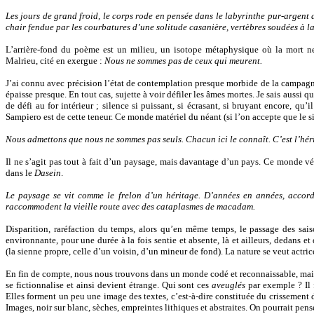
Les jours de grand froid, le corps rode en pensée dans le labyrinthe pur-argent d
chair fendue par les courbatures d’une solitude casanière, vertèbres soudées à l
L’arrière-fond du poème est un milieu, un isotope métaphysique où la mort ne
Malrieu, cité en exergue :
Nous ne sommes pas de ceux qui meurent.
J’ai connu avec précision l’état de contemplation presque morbide de la campagne,
épaisse presque. En tout cas, sujette à voir défiler les âmes mortes. Je sais aussi q
de défi au for intérieur ; silence si puissant, si écrasant, si bruyant encore, 
Sampiero est de cette teneur. Ce monde matériel du néant (si l’on accepte que le s
Nous admettons que nous ne sommes pas seuls. Chacun ici le connaît. C’est l’héri
Il ne s’agit pas tout à fait d’un paysage, mais davantage d’un pays. Ce monde végé
dans le
Dasein
.
Le paysage se vit comme le frelon d’un héritage. D’années en années, accord t
raccommodent la vieille route avec des cataplasmes de macadam.
Disparition, raréfaction du temps, alors qu’en même temps, le passage des saiso
environnante, pour une durée à la fois sentie et absente, là et ailleurs, dedans
(la sienne propre, celle d’un voisin, d’un mineur de fond). La nature se veut actric
En fin de compte, nous nous trouvons dans un monde codé et reconnaissable, mais a
se fictionnalise et ainsi devient étrange. Qui sont ces
aveuglés
par exemple ? Il 
Elles forment un peu une image des textes, c’est-à-dire constituée du crissement d
Images, noir sur blanc, sèches, empreintes lithiques et abstraites. On pourrait pens