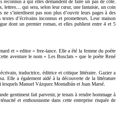
ns reconnus à qui elles demandent de faire un pas de côté.
s, lettres… qui sera, selon leur cœur, une fantaisie, un coin
es ne s’interdisent pas non plus d’ouvrir leurs pages à des
es textes d’écrivains inconnus et prometteurs. Leur maison
ogue dont un premier roman, et elles publient entre 4 et 5
mard et « editor » free-lance. Elle a été la femme du poète
ur cette aventure le nom « Les Busclats » que le poète René
crivain, traductrice, éditrice et critique littéraire. Gazier a
ma.
Elle a également aidé à la découverte de la littérature
rmi lesquels Manuel Vázquez Montalbán et Juan Marsé.
de gentiment fait parvenir, je tenais à rendre hommage à
énacité et enthousiasme dans cette entreprise risquée de