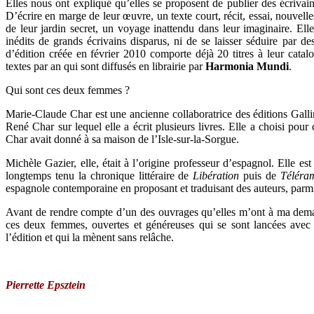
Elles nous ont expliqué qu’elles se proposent de publier des écrivai
D’écrire en marge de leur œuvre, un texte court, récit, essai, nouvelle
de leur jardin secret, un voyage inattendu dans leur imaginaire. Ell
inédits de grands écrivains disparus, ni de se laisser séduire par d
d’édition créée en février 2010 comporte déjà 20 titres à leur catal
textes par an qui sont diffusés en librairie par
Harmonia Mundi
.
Qui sont ces deux femmes ?
Marie-Claude Char est une ancienne collaboratrice des éditions Galli
René Char sur lequel elle a écrit plusieurs livres. Elle a choisi po
Char avait donné à sa maison de l’Isle-sur-la-Sorgue.
Michèle Gazier, elle, était à l’origine professeur d’espagnol. Elle est é
longtemps tenu la chronique littéraire de
Libération
puis de
Téléra
espagnole contemporaine en proposant et traduisant des auteurs, pa
Avant de rendre compte d’un des ouvrages qu’elles m’ont à ma deman
ces deux femmes, ouvertes et généreuses qui se sont lancées avec t
l’édition et qui la mènent sans relâche.
Pierrette Epsztein