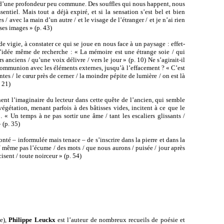
ns d’une profondeur peu commune. Des souffles qui nous happent, nous
entiel. Mais tout a déjà expiré, et si la sensation s’est bel et bien
/ avec la main d’un autre / et le visage de l’étranger / et je n’ai rien
 ses images » (p. 43)
de vigie, à constater ce qui se joue en nous face à un paysage : effet-
e l’idée même de recherche : « La mémoire est une étrange soie / qui
rs anciens / qu’une voix délivre / vers le jour » (p. 10) Ne s’agirait-il
 communion avec les éléments externes, jusqu’à l’effacement ? « C’est
tes / le cœur près de cerner / la moindre pépite de lumière / on est là
. 21)
nt l’imaginaire du lecteur dans cette quête de l’ancien, qui semble
égétation, menant parfois à des bâtisses vides, incitent à ce que le
« Un temps à ne pas sortir une âme / tant les escaliers glissants /
 (p. 35)
onté – informulée mais tenace – de s’inscrire dans la pierre et dans la
 même pas l’écume / des mots / que nous aurons / puisée / jour après
isent / toute noirceur » (p. 54)
ie),
Philippe Leuckx
est l’auteur de nombreux recueils de poésie et