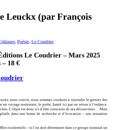
ppe Leuckx (par François
Critiques
,
Poésie
,
Le Coudrier
 Éditions Le Coudrier – Mars 2025
 – 18 €
oudrier
euckx nous convie, nous sommes conduits à rejoindre le grenier des
 un voyage souterrain, le poète, hanté ici par un retour à l’enfance,
rches. L’objet est donc ici d’être conscient de ses découvertes… Mais
plutôt dans une forme de recherche et d’évocation – une sensation
fles existentiels – si l’on doit déterminer dans ce groupe nominal un