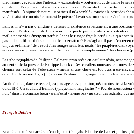
pléonasme, gageons que l’adjectif « existentiels » porterait tout de même le se
ont donné l’impression d’avoir été confrontés à l’essentiel, une partie de cet ess
manifestée, l’énigme demeure : « parfois il m’a semblé / toucher le cœur des choses 
vu / ni saisi ni compris / comme si le poème / fuyait ses propres mots / et le temps
Parfois, il n’y a pas d’énigme à détisser. L’existence se résumerait à une position 
miroir de l’extérieur et de l’intérieur… Le poète pourrait alors se contenter d
maille notre vie / émergent parfois / dans le tissage fragile serré / quelques sentie
pas, en but ultime, d’être un humble observateur ? Ne s’agirait-il pas d’entrer en
un jour ordinaire / de beauté / les nuages semblent neufs / les paupières clairvoyan
sans cause / ni préséance / on voit le chemin / et la simple venue / des choses » (p
Les photographies de Philippe Colmant, présentées en couleur sépia, accompagne
au centre de la poésie de Philippe Leuckx. Des escaliers moussus, entourés de v
chemin soit celui de l’élévation – même si une chute est toujours à envisager… 
déroulent leurs sortilèges (…) / même l’enfance / dégringole / toutes les marches »
Au fond, tout, dans ce recueil, est passage et évaporation, néanmoins liés à la vol
durabilité. Un souhait d’homme typiquement imaginaire ? « Peu de nous restera /
nuit / dans l’étonnante lueur / qui s’écrit / même pas / au cœur des regards / qui inc
François Baillon
Parallèlement à sa carrière d’enseignant (français, Histoire de l’art et philosoph