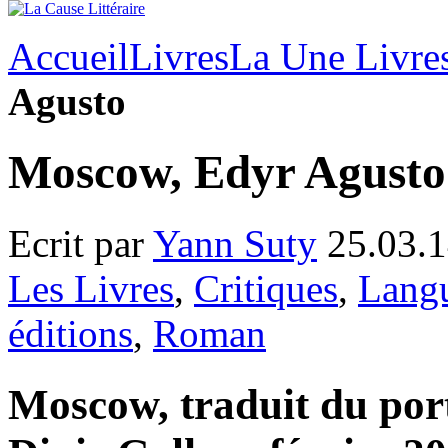
Accueil
Livres
La Une Livre
Agusto
Moscow, Edyr Agusto
Ecrit par
Yann Suty
25.03.1
Les Livres
,
Critiques
,
Langu
éditions
,
Roman
Moscow, traduit du port