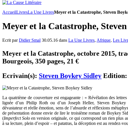
Accueil
Livres
La Une Livres
Meyer et la Catastrophe, Steven Boyk
Meyer et la Catastrophe, Steven
Ecrit par
Didier Smal
30.05.16 dans
La Une Livres
,
Afrique
,
Les Liv
Meyer et la Catastrophe, octobre 2015, trad
Bourgeois, 350 pages, 21 €
Ecrivain(s):
Steven Boykey Sidley
Edition
La quatrième de couverture est engageante : « Révélation des lettres 
lignée d’un Philip Roth ou d’un Joseph Heller, Steven Boykey S
dévastateur et réelle émotion, sens de l’absurde et réflexions métaphys
de présentation donne envie de lire le troisième roman de Boykey Sidl
(
Imperfect Solo
en version originale, ce qui correspond un rien plus a
à sa lecture, plein d’espoir – et patatras, la déception est au rendez-vou