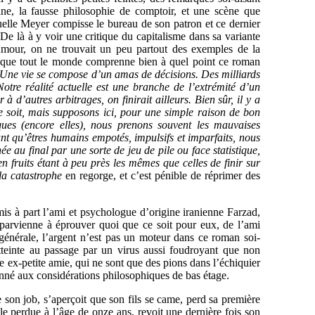
ine, la fausse philosophie de comptoir, et une scène que
elle Meyer compisse le bureau de son patron et ce dernier
e là à y voir une critique du capitalisme dans sa variante
’humour, on ne trouvait un peu partout des exemples de la
 que tout le monde comprenne bien à quel point ce roman
Une vie se compose d’un amas de décisions. Des milliards
Notre réalité actuelle est une branche de l’extrémité d’un
à d’autres arbitrages, on finirait ailleurs. Bien sûr, il y a
e soit, mais supposons ici, pour une simple raison de bon
iques (encore elles), nous prenons souvent les mauvaises
ant qu’êtres humains empotés, impulsifs et imparfaits, nous
e au final par une sorte de jeu de pile ou face statistique,
n fruits étant à peu près les mêmes que celles de finir sur
la catastrophe
en regorge, et c’est pénible de réprimer des
mis à part l’ami et psychologue d’origine iranienne Farzad,
 parvienne à éprouver quoi que ce soit pour eux, de l’ami
e générale, l’argent n’est pas un moteur dans ce roman soi-
atteinte au passage par un virus aussi foudroyant que non
e ex-petite amie, qui ne sont que des pions dans l’échiquier
né aux considérations philosophiques de bas étage.
te son job, s’aperçoit que son fils se came, perd sa première
e perdue à l’âge de onze ans, revoit une dernière fois son