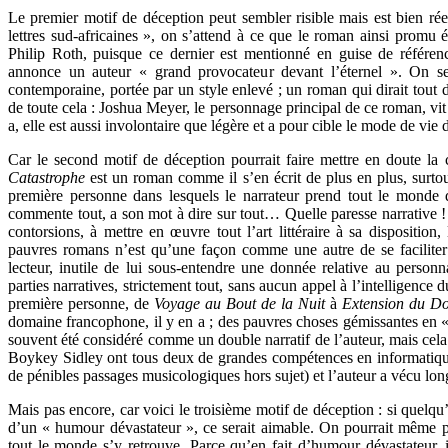
Le premier motif de déception peut sembler risible mais est bien rée
lettres sud-africaines », on s’attend à ce que le roman ainsi promu
Philip Roth, puisque ce dernier est mentionné en guise de référe
annonce un auteur « grand provocateur devant l’éternel ». On se
contemporaine, portée par un style enlevé ; un roman qui dirait tout d
de toute cela : Joshua Meyer, le personnage principal de ce roman, vit et
a, elle est aussi involontaire que légère et a pour cible le mode de v
Car le second motif de déception pourrait faire mettre en doute la 
Catastrophe
est un roman comme il s’en écrit de plus en plus, surtou
première personne dans lesquels le narrateur prend tout le monde de
commente tout, a son mot à dire sur tout… Quelle paresse narrative ! 
contorsions, à mettre en œuvre tout l’art littéraire à sa disposition
pauvres romans n’est qu’une façon comme une autre de se faciliter l
lecteur, inutile de lui sous-entendre une donnée relative au personna
parties narratives, strictement tout, sans aucun appel à l’intelligence d
première personne, de
Voyage au Bout de la Nuit
à
Extension du Do
domaine francophone, il y en a ; des pauvres choses gémissantes en « je
souvent été considéré comme un double narratif de l’auteur, mais cela 
Boykey Sidley ont tous deux de grandes compétences en informatique
de pénibles passages musicologiques hors sujet) et l’auteur a vécu lon
Mais pas encore, car voici le troisième motif de déception : si quelqu
d’un « humour dévastateur », ce serait aimable. On pourrait même p
tout le monde s’y retrouve. Parce qu’en fait d’humour dévastateur, i