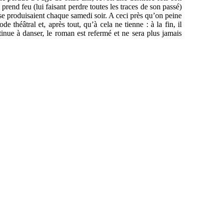
rend feu (lui faisant perdre toutes les traces de son passé)
i se produisaient chaque samedi soir. A ceci près qu’on peine
 théâtral et, après tout, qu’à cela ne tienne : à la fin, il
tinue à danser, le roman est refermé et ne sera plus jamais