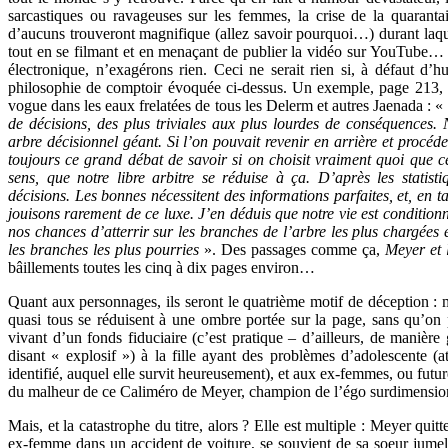
sarcastiques ou ravageuses sur les femmes, la crise de la quaranta
d’aucuns trouveront magnifique (allez savoir pourquoi…) durant laqu
tout en se filmant et en menaçant de publier la vidéo sur YouTube… D
électronique, n’exagérons rien. Ceci ne serait rien si, à défaut d
philosophie de comptoir évoquée ci-dessus. Un exemple, page 213,
vogue dans les eaux frelatées de tous les Delerm et autres Jaenada : «
de décisions, des plus triviales aux plus lourdes de conséquences. 
arbre décisionnel géant. Si l’on pouvait revenir en arrière et procéder 
toujours ce grand débat de savoir si on choisit vraiment quoi que c
sens, que notre libre arbitre se réduise à ça. D’après les statist
décisions. Les bonnes nécessitent des informations parfaites, et, en t
jouisons rarement de ce luxe. J’en déduis que notre vie est conditionné
nos chances d’atterrir sur les branches de l’arbre les plus chargées e
les branches les plus pourries
». Des passages comme ça,
Meyer et 
bâillements toutes les cinq à dix pages environ…
Quant aux personnages, ils seront le quatrième motif de déception : 
quasi tous se réduisent à une ombre portée sur la page, sans qu’on
vivant d’un fonds fiduciaire (c’est pratique – d’ailleurs, de manièr
disant « explosif ») à la fille ayant des problèmes d’adolescente (
identifié, auquel elle survit heureusement), et aux ex-femmes, ou futur
du malheur de ce Caliméro de Meyer, champion de l’égo surdimension
Mais, et la catastrophe du titre, alors ? Elle est multiple : Meyer quit
ex-femme dans un accident de voiture, se souvient de sa soeur jumell