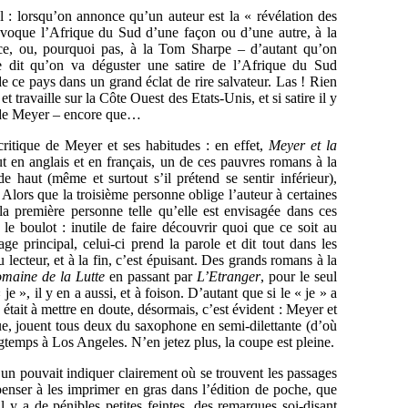
l : lorsqu’on annonce qu’un auteur est la « révélation des
 évoque l’Afrique du Sud d’une façon ou d’une autre, à la
nce, ou, pourquoi pas, à la Tom Sharpe – d’autant qu’on
 dit qu’on va déguster une satire de l’Afrique du Sud
e ce pays dans un grand éclat de rire salvateur. Las ! Rien
 travaille sur la Côte Ouest des Etats-Unis, et si satire il y
ie de Meyer – encore que…
critique de Meyer et ses habitudes : en effet,
Meyer et la
t en anglais et en français, un de ces pauvres romans à la
 haut (même et surtout s’il prétend se sentir inférieur),
Alors que la troisième personne oblige l’auteur à certaines
, la première personne telle qu’elle est envisagée dans ces
e boulot : inutile de faire découvrir quoi que ce soit au
ge principal, celui-ci prend la parole et dit tout dans les
u lecteur, et à la fin, c’est épuisant. Des grands romans à la
maine de la Lutte
en passant par
L’Etranger
, pour le seul
 », il y en a aussi, et à foison. D’autant que si le « je » a
était à mettre en doute, désormais, c’est évident : Meyer et
, jouent tous deux du saxophone en semi-dilettante (d’où
gtemps à Los Angeles. N’en jetez plus, la coupe est pleine.
’un pouvait indiquer clairement où se trouvent les passages
enser à les imprimer en gras dans l’édition de poche, que
l y a de pénibles petites feintes, des remarques soi-disant