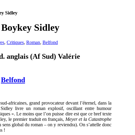
ey Sidley
 Boykey Sidley
res
,
Critiques
,
Roman
,
Belfond
. anglais (Af Sud) Valérie
:
Belfond
sud-africaines, grand provocateur devant l’éternel, dans la
idley livre un roman explosif, oscillant entre humour
iques ». Le moins que l’on puisse dire est que ce bref texte
ey, le premier traduit en français,
Meyer et la Catastrophe
u sens global du roman – on y reviendra). On s’attelle donc
s !