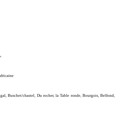
.
africaine
igal, Buschet/chastel, Du rocher, la Table ronde, Bourgois, Belfond,