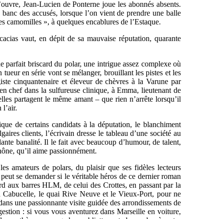
’ouvre, Jean-Lucien de Ponterne joue les abonnés absents.
le banc des accusés, lorsque l’on vient de prendre une balle
les camomilles », à quelques encablures de l’Estaque.
cacias vaut, en dépit de sa mauvaise réputation, quarante
e parfait briscard du polar, une intrigue assez complexe où
n tueur en série vont se mélanger, brouillant les pistes et les
giste cinquantenaire et éleveur de chèvres à la Varune par
 en chef dans la sulfureuse clinique, à Emma, lieutenant de
elles partagent le même amant – que rien n’arrête lorsqu’il
l’air.
gique de certains candidats à la députation, le blanchiment
aires clients, l’écrivain dresse le tableau d’une société au
nte banalité. Il le fait avec beaucoup d’humour, de talent,
Rhône, qu’il aime passionnément.
es amateurs de polars, du plaisir que ses fidèles lecteurs
 peut se demander si le véritable héros de ce dernier roman
ord aux barres HLM, de celui des Crottes, en passant par la
 la Cabucelle, le quai Rive Neuve et le Vieux-Port, pour ne
t dans une passionnante visite guidée des arrondissements de
gestion : si vous vous aventurez dans Marseille en voiture,