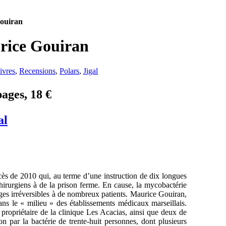
Gouiran
rice Gouiran
ivres
,
Recensions
,
Polars
,
Jigal
ages, 18 €
al
cès de 2010 qui, au terme d’une instruction de dix longues
hirurgiens à de la prison ferme. En cause, la mycobactérie
ges irréversibles à de nombreux patients. Maurice Gouiran,
ans le « milieu » des établissements médicaux marseillais.
ropriétaire de la clinique Les Acacias, ainsi que deux de
on par la bactérie de trente-huit personnes, dont plusieurs