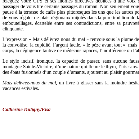
reléguez votre GPS et ses mornes directives débitées d’une voix 
passager de vous lire certains passages du roman. Non seulement vous
pause à la terrasse de cafés plus pittoresques les uns que les autre
de vous régaler de plats régionaux mijotés dans la pure tradition de l
embouteillages, écartelée entre ses contradictions, entre sa pauvret
clinquante.
L’expression « Mais délivrez-nous du mal » renvoie sous la plume de
la convoitise, la cupidité, l’argent facile, « le pèze avant tout », mais
corps, la négligence fautive de médecins rapaces, l’indifférence ou l’
Le style incisif, ironique, la capacité de passer, sans aucune fau
montagne Sainte-Victoire, d’une nature qui fleure le thym, l’iris sauva
des ébats fusionnels d’un couple d’amants, ajoutent au plaisir gourma
Mais délivrez-nous du mal,
un livre à glisser sans la moindre hésit
vacances estivales.
Catherine Dutigny/Elsa