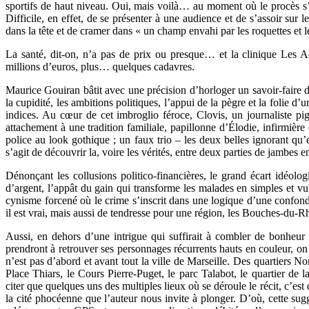
sportifs de haut niveau. Oui, mais voilà… au moment où le procès s
Difficile, en effet, de se présenter à une audience et de s’assoir sur 
dans la tête et de cramer dans « un champ envahi par les roquettes et 
La santé, dit-on, n’a pas de prix ou presque… et la clinique Les A
millions d’euros, plus… quelques cadavres.
Maurice Gouiran bâtit avec une précision d’horloger un savoir-faire d
la cupidité, les ambitions politiques, l’appui de la pègre et la folie d’u
indices. Au cœur de cet imbroglio féroce, Clovis, un journaliste pi
attachement à une tradition familiale, papillonne d’Élodie, infirmière
police au look gothique ; un faux trio – les deux belles ignorant qu’
s’agit de découvrir la, voire les vérités, entre deux parties de jambes en 
Dénonçant les collusions politico-financières, le grand écart idéolo
d’argent, l’appât du gain qui transforme les malades en simples et vulg
cynisme forcené où le crime s’inscrit dans une logique d’une confonda
il est vrai, mais aussi de tendresse pour une région, les Bouches-du-
Aussi, en dehors d’une intrigue qui suffirait à combler de bonheur l
prendront à retrouver ses personnages récurrents hauts en couleur, on
n’est pas d’abord et avant tout la ville de Marseille. Des quartiers N
Place Thiars, le Cours Pierre-Puget, le parc Talabot, le quartier de
citer que quelques uns des multiples lieux où se déroule le récit, c’es
la cité phocéenne que l’auteur nous invite à plonger. D’où, cette sug