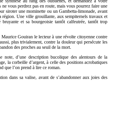
de synthèse au rang des oubliettes, et demandez à votre
 ne vous perdrez pas en route, mais vous pourrez faire une
s pour siroter une mominette ou un Gambetta-limonade, avant
a région. Une ville grouillante, aux sempiternels travaux et
é bruyante et sa bourgeoisie tantôt calfeutrée, tantôt trop
 Maurice Gouiran le lecteur à une révolte citoyenne contre
 aussi, plus trivialement, contre la douleur qui persécute les
abandon des proches au seuil de la mort.
sse note, d’une description bucolique des alentours de la
ge, la corbeille d’argent, à celle des positions acrobatiques
nd que l’on prend à lire ce roman.
ation dans sa valise, avant de s’abandonner aux joies des