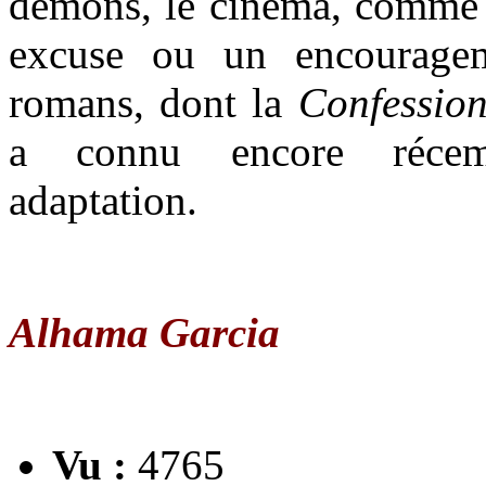
démons, le cinéma, comme si
excuse ou un encouragem
romans, dont la
Confessio
a connu encore récem
adaptation.
Alhama Garcia
Vu :
4765