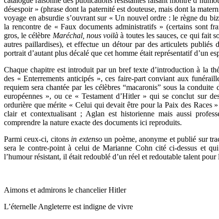
catalogue raisonné des publications résistantes faisant montre d’humou
désespoir » (phrase dont la paternité est douteuse, mais dont la matern
voyage en absurdie s’ouvrant sur « Un nouvel ordre : le règne du biz
la rencontre de « Faux documents administratifs » (certains sont fr
gros, le célèbre
Maréchal, nous voilà
à toutes les sauces, ce qui fait 
autres paillardises), et effectue un détour par des articulets publiés
portrait d’autant plus décalé que cet homme était représentatif d’un esp
Chaque chapitre est introduit par un bref texte d’introduction à la t
des « Enterrements anticipés », ces faire-part conviant aux funérai
requiem sera chantée par les célèbres “macaronis” sous la conduite
européennes », ou ce « Testament d’Hitler » qui se conclut sur des 
ordurière que mérite « Celui qui devait être pour la Paix des Races » 
clair et contextualisant ; Aglan est historienne mais aussi profes
comprendre la nature exacte des documents ici reproduits.
Parmi ceux-ci, citons
in extenso
un poème, anonyme et publié sur trac
sera le contre-point à celui de Marianne Cohn cité ci-dessus et qui
l’humour résistant, il était redoublé d’un réel et redoutable talent pour 
Aimons et admirons le chancelier Hitler
L’éternelle Angleterre est indigne de vivre