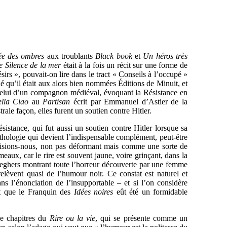
e des ombres
aux troublants
Black book
et
Un héros très
e Silence de la mer
était à la fois un récit sur une forme de
sirs », pouvait-on lire dans le tract « Conseils à l’occupé »
lié qu’il était aux alors bien nommées Éditions de Minuit, et
 celui d’un compagnon médiéval, évoquant la Résistance en
lla Ciao
au
Partisan
écrit par Emmanuel d’Astier de la
ale façon, elles furent un soutien contre Hitler.
sistance, qui fut aussi un soutien contre Hitler lorsque sa
nthologie qui devient l’indispensable complément, peut-être
disions-nous, non pas déformant mais comme une sorte de
aux, car le rire est souvent jaune, voire grinçant, dans la
Seghers montrant toute l’horreur découverte par une femme
elèvent quasi de l’humour noir. Ce constat est naturel et
ns l’énonciation de l’insupportable – et si l’on considère
it que le Franquin des
Idées noires
eût été un formidable
ize chapitres du
Rire ou la vie
, qui se présente comme un