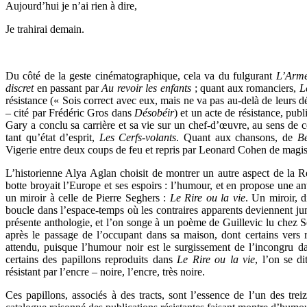
Aujourd’hui je n’ai rien à dire,
Je trahirai demain.
Du côté de la geste cinématographique, cela va du fulgurant
L’Armé
discret
en passant par
Au revoir les enfants
; quant aux romanciers,
L
résistance (« Sois correct avec eux, mais ne va pas au-delà de leurs dé
– cité par Frédéric Gros dans
Désobéir
) et un acte de résistance, pub
Gary a conclu sa carrière et sa vie sur un chef-d’œuvre, au sens de
tant qu’état d’esprit,
Les Cerfs-volants
. Quant aux chansons, de
Be
Vigerie entre deux coups de feu et repris par Leonard Cohen de magistr
L’historienne Alya Aglan choisit de montrer un autre aspect de la Ré
botte broyait l’Europe et ses espoirs : l’humour, et en propose une a
un miroir à celle de Pierre Seghers :
Le Rire ou la vie
. Un miroir, 
boucle dans l’espace-temps où les contraires apparents deviennent jume
présente anthologie, et l’on songe à un poème de Guillevic lu chez 
après le passage de l’occupant dans sa maison, dont certains vers r
attendu, puisque l’humour noir est le surgissement de l’incongru da
certains des papillons reproduits dans
Le Rire ou la vie
, l’on se d
résistant par l’encre – noire, l’encre, très noire.
Ces papillons, associés à des tracts, sont l’essence de l’un des tre