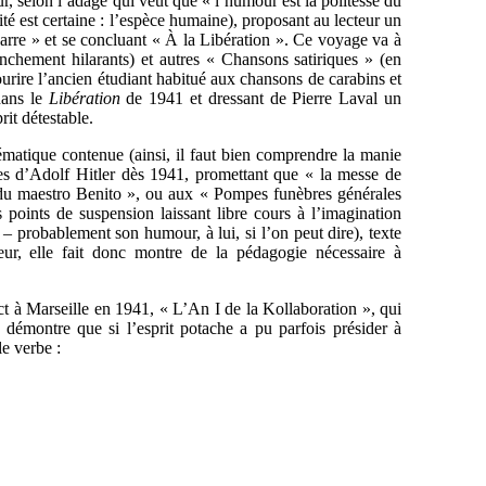
r, selon l’adage qui veut que « l’humour est la politesse du
ité est certaine : l’espèce humaine), proposant au lecteur un
arre » et se concluant « À la Libération ». Ce voyage va à
anchement hilarants) et autres « Chansons satiriques » (en
sourire l’ancien étudiant habitué aux chansons de carabins et
 dans le
Libération
de 1941 et dressant de Pierre Laval un
rit détestable.
hématique contenue (ainsi, il faut bien comprendre la manie
lles d’Adolf Hitler dès 1941, promettant que « la messe de
 du maestro Benito », ou aux « Pompes funèbres générales
points de suspension laissant libre cours à l’imagination
– probablement son humour, à lui, si l’on peut dire), texte
seur, elle fait donc montre de la pédagogie nécessaire à
t à Marseille en 1941, « L’An I de la Kollaboration », qui
 démontre que si l’esprit potache a pu parfois présider à
le verbe :