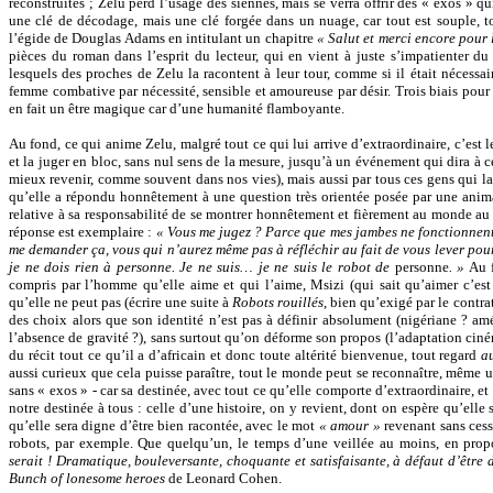
reconstruites ; Zelu perd l’usage des siennes, mais se verra offrir des « exos »
une clé de décodage, mais une clé forgée dans un nuage, car tout est souple, tou
l’égide de Douglas Adams en intitulant un chapitre
« Salut et merci encore pour 
pièces du roman dans l’esprit du lecteur, qui en vient à juste s’impatienter du
lesquels des proches de Zelu la racontent à leur tour, comme si il était nécessa
femme combative par nécessité, sensible et amoureuse par désir. Trois biais pour 
en fait un être magique car d’une humanité flamboyante.
Au fond, ce qui anime Zelu, malgré tout ce qui lui arrive d’extraordinaire, c’est le
et la juger en bloc, sans nul sens de la mesure, jusqu’à un événement qui dira à ce
mieux revenir, comme souvent dans nos vies), mais aussi par tous ces gens qui la
qu’elle a répondu honnêtement à une question très orientée posée par une anim
relative à sa responsabilité de se montrer honnêtement et fièrement au monde au
réponse est exemplaire :
« Vous me jugez ? Parce que mes jambes ne fonctionnent 
me demander ça, vous qui n’aurez même pas à réfléchir au fait de vous lever pour
je ne dois rien à personne. Je ne suis… je ne suis le robot de
personne
. »
Au f
compris par l’homme qu’elle aime et qui l’aime, Msizi (qui sait qu’aimer c’est 
qu’elle ne peut pas (écrire une suite à
Robots rouillés
, bien qu’exigé par le contrat
des choix alors que son identité n’est pas à définir absolument (nigériane ? a
l’absence de gravité ?), sans surtout qu’on déforme son propos (l’adaptation ci
du récit tout ce qu’il a d’africain et donc toute altérité bienvenue, tout regard
a
aussi curieux que cela puisse paraître, tout le monde peut se reconnaître, même u
sans « exos » - car sa destinée, avec tout ce qu’elle comporte d’extraordinaire, et q
notre destinée à tous : celle d’une histoire, on y revient, dont on espère qu’elle s
qu’elle sera digne d’être bien racontée, avec le mot
« amour »
revenant sans cess
robots, par exemple. Que quelqu’un, le temps d’une veillée au moins, en propo
serait ! Dramatique, bouleversante, choquante et satisfaisante, à défaut d’être d
Bunch of lonesome heroes
de Leonard Cohen.