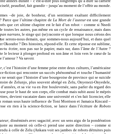
rente années durant – c’est-à-dire plus longtemps qu’a duré sa carrière
nt ciselé, peaufiné, fait grandir – jusqu’au moment de l’offrir au monde.
armes –de joie, de bonheur, d’un sentiment exaltant difficilement
 ? Parce que l’ultime chapitre de
La Mort de l’auteur
est une grande
 près que cet ultime chapitre est le fait d’un robot – comme si Nnedi
t de toutes les autres, pas même en un cycle de renaissance, mais dans
pan narrans
, le singe qui (se) raconte et que lorsque nous créons des
 Que serons-nous demain, que sommes-nous aujourd’hui, et dans quel
 Okorafor ? Des histoires, répond-elle. Et cette réponse est sublime,
s-tu écrire, non pas sur le papier, mais sur, dans l’âme de l’Autre ?
e le lecteur à plonger profond en son âme et loin vers le cœur de la
 l’amour ? Va savoir.
ur
, c’est l’histoire d’une femme prise entre deux cultures, l’américaine
ience-fiction qui rencontre un succès phénoménal et touche l’humanité
y
ne serait que l’histoire d’une bourgeoise de province qui se suicide
stoire de Zelunjo, plus souvent abrégé en Zelu, Onyenezi-Onyedele,
d’années, et sa vie va en être bouleversée, sans parler du regard des
se pour le haut de son corps, elle combat mais subit aussi le mépris
ettres, devient vacataire dans une université et s’en fait licencier, elle
d’un roman sous haute influence de Toni Morrison et Jamaica Kincaid –
esse en rien à la science-fiction, se lance dans l’écriture de
Robots
auteur
, disséminés avec sagacité, avec un sens aigu de la pondération
, juste au moment où celle-ci prend une autre direction – comme si
tendu à celle de Zelu (Ankara voit ses jambes de robots détruites puis