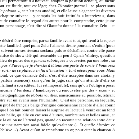
 qui lui permettront d’à nouveau adopter la position debout), ou même
t est fluide, tout est léger, chez Okorafor (normal : se placer sous
le poisson »
, ce n’est pas anodin), et elle laisse s’agencer les diverses
 chapitre suivant – y compris les huit intitulés « Interview », dans
ire de connaître le regard des autres pour la comprendre, cette jeune
un personnage, c’est dire si Okorafor donne à la connaître, Zelu – et
 désir d’être comprise, par sa famille avant tout, qui tend à la rejeter
tte famille à quel point Zelu l’aime et désire pourtant s’enfuir (pour
 suivent sur ses réseaux sociaux puis se déchaînent contre elle parce
atrice de show télé qui ressemble un peu à Oprah Winfrey, question
 lieu de porter des
« jambes robotiques »
couvertes par une robe ; sa
pas ? Parce que je cherche à tâtons une porte de sortie ? Vous osez
 sortir de ce plateau en fin d’émission ? Tant mieux pour vous. Mais
ond, ce que demande Zelu, c’est d’être acceptée dans ses choix, y
parfois renoncer), sans qu’on la juge, sans qu’on attende d’elle ce
 la liant à son éditeur, lui est impossible), sans qu’on l’oblige à poser
méricaine ? les deux ? handicapée ou renouvelée par des « exos » et
nématographique de
Robots rouillés
, américanisée au possible, retirant
utre
sur un avenir sans l’humanité). C’est une personne, en laquelle,
n prof de français belge d’origine caucasienne capable d’aller courir
ue l’on tait pour en laisser la surprise au lecteur à venir, est au fond
era belle, qu’elle en croisera d’autres, nombreuses et belles aussi, et
e là où on ne l’attend pas, quand on raconte une relation entre deux
se une narration aussi fidèle qu’exaltante (
« Et quelle histoire ce
écisive. »
). Avant qu’on se transforme en or, pour citer la chanson
A