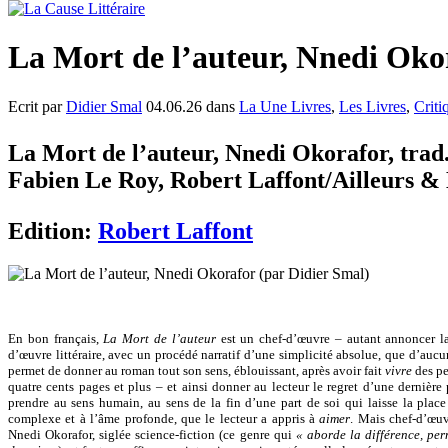
La Mort de l’auteur, Nnedi Oko
Ecrit par
Didier Smal
04.06.26 dans
La Une Livres
,
Les Livres
,
Criti
La Mort de l’auteur, Nnedi Okorafor, trad. 
Fabien Le Roy, Robert Laffont/Ailleurs & 
Edition:
Robert Laffont
En bon français,
La Mort de l’auteur
est un chef-d’œuvre – autant annoncer la
d’œuvre littéraire, avec un procédé narratif d’une simplicité absolue, que d’auc
permet de donner au roman tout son sens, éblouissant, après avoir fait
vivre
des pe
quatre cents pages et plus – et ainsi donner au lecteur le regret d’une dernière
prendre au sens humain, au sens de la fin d’une part de soi qui laisse la place
complexe et à l’âme profonde, que le lecteur a appris à
aimer
. Mais chef-d’œuv
Nnedi Okorafor, siglée science-fiction (ce genre qui
« aborde la différence, pe