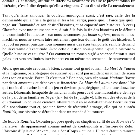
demain »
). et fantasy, affirme en interview avoir porté en elle le présent roman t
littéraire, c’est-à-dire depuis qu’elle a vingt ans. C’est dire si elle l’a mentaleme
Tant qu’à faire annoncer la couleur, annonçons aussi, c’est rare, celle des l
définissable qui a pris à la gorge et les a fait surgir, parce que… Parce que quoi
page sur l’humanité et son désir d’histoires, et sa capacité aux histoires. À ceci
Okorafor, avec une puissance rare, disait à la fois la fin des histoires et le débu
une continuité lumineuse – car nous ne sommes pas
homo sapiens
, nous sommes
machines nous ne savons faire autrement que leur donner le goût des histoires.
rapport au passé, puisque nous sommes aussi des êtres temporels, semble demander
bouleversante d’exactitude. Avec cette question sous-jacente : quelle histoire va
Quelle histoire vas-tu
être
? Ou comment un roman siglé « science-fiction » incit
galaxie et vers ses limites inexistantes en un même mouvement – le mouvement de
Alors, que raconte ce roman ? Rien, comme tout grand roman :
La Mort de l’aute
et la nigériane, paraplégique de surcroît, qui écrit par accident un roman de sc
dans son ensemble. Point. Et c’est tout ? Ben non, bien sûr, sinon
Madame Bovar
par dépit amoureux et déconvenue financière.
La Mort de l’auteur
est donc l’hi
qui tombe d’un arbre lors d’un jeu et devient paraplégique ; elle a une douzaine 
autres. Désormais incapable de marcher, mais pourvue d’une musculature de nageu
de la part de sa famille au Niger (la « loi de la jungle »). Elle suit des études de l
qui donnait un cours de création littéraire tout en se débattant avec l’écriture 
elle abandonne tout et, par une forme de réactivité étrange, elle qui ne s’intér
Rouillés
, une histoire se déroulant dans un monde d’automates.
De
Robots Rouillés
, Okorafor propose quelques chapitres au fil de
La Mort de l’
narrative : ils apparaissent comme autant de contrepoints à l’histoire de Zelu
l’histoire d’Ijele et d’Ankara, une « SansCorps » et une « Hume » était un miroir 