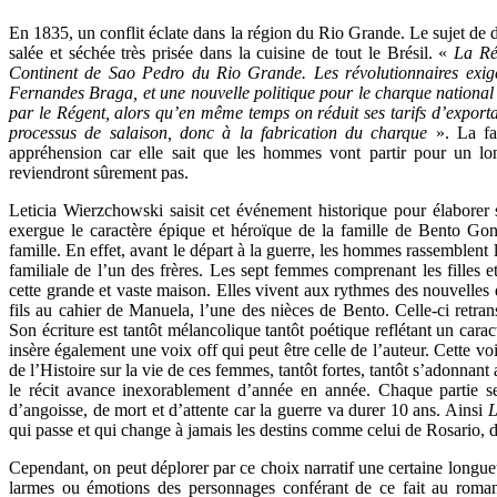
En 1835, un conflit éclate dans la région du Rio Grande. Le sujet de d
salée et séchée très prisée dans la cuisine de tout le Brésil. «
La Ré
Continent de Sao Pedro du Rio Grande. Les révolutionnaires exig
Fernandes Braga, et une nouvelle politique pour le charque nationa
par le Régent, alors qu’en même temps on réduit ses tarifs d’exporta
processus de salaison, donc à la fabrication du charque
». La fa
appréhension car elle sait que les hommes vont partir pour un l
reviendront sûrement pas.
Leticia Wierzchowski saisit cet événement historique pour élaborer
exergue le caractère épique et héroïque de la famille de Bento Gon
famille. En effet, avant le départ à la guerre, les hommes rassemblent 
familiale de l’un des frères. Les sept femmes comprenant les filles e
cette grande et vaste maison. Elles vivent aux rythmes des nouvelles d
fils au cahier de Manuela, l’une des nièces de Bento. Celle-ci retran
Son écriture est tantôt mélancolique tantôt poétique reflétant un carac
insère également une voix off qui peut être celle de l’auteur. Cette voi
de l’Histoire sur la vie de ces femmes, tantôt fortes, tantôt s’adonnant
le récit avance inexorablement d’année en année. Chaque partie s
d’angoisse, de mort et d’attente car la guerre va durer 10 ans. Ainsi
L
qui passe et qui change à jamais les destins comme celui de Rosario,
Cependant, on peut déplorer par ce choix narratif une certaine longueur
larmes ou émotions des personnages conférant de ce fait au roman