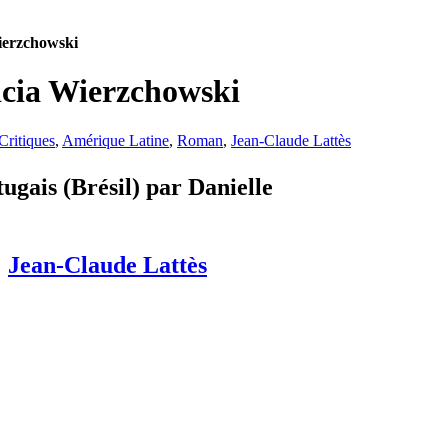
ierzchowski
icia Wierzchowski
Critiques
,
Amérique Latine
,
Roman
,
Jean-Claude Lattès
ugais (Brésil) par Danielle
:
Jean-Claude Lattès