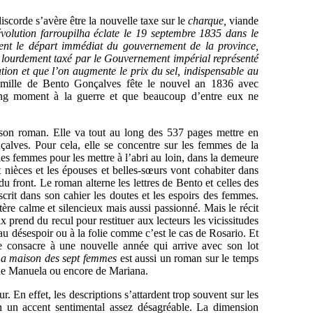
iscorde s’avère être la nouvelle taxe sur le
charque,
viande
volution farroupilha éclate le 19 septembre 1835 dans le
ent le départ immédiat du gouvernement de la province,
l lourdement taxé par le Gouvernement impérial représenté
tion et que l’on augmente le prix du sel, indispensable au
mille de Bento Gonçalves fête le nouvel an 1836 avec
ong moment à la guerre et que beaucoup d’entre eux ne
 son roman. Elle va tout au long des 537 pages mettre en
çalves. Pour cela, elle se concentre sur les femmes de la
les femmes pour les mettre à l’abri au loin, dans la demeure
t nièces et les épouses et belles-sœurs vont cohabiter dans
u front. Le roman alterne les lettres de Bento et celles des
scrit dans son cahier les doutes et les espoirs des femmes.
tère calme et silencieux mais aussi passionné. Mais le récit
x prend du recul pour restituer aux lecteurs les vicissitudes
 au désespoir ou à la folie comme c’est le cas de Rosario. Et
e consacre à une nouvelle année qui arrive avec son lot
a maison des sept femmes
est aussi un roman sur le temps
 de Manuela ou encore de Mariana.
. En effet, les descriptions s’attardent trop souvent sur les
 un accent sentimental assez désagréable. La dimension