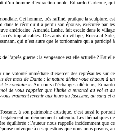
rait d’un homme d’extraction noble, Eduardo Carleone, qui
ndiale. Cet homme, très raffiné, pratique la sculpture, est
nd dans le récit qu’il a perdu son épouse, exécutée par les
uve américaine, Amanda Lashe, fait escale dans le village
d’accès impraticables. Des amis du village, Rocca al Sole,
mann, qui n’est autre que le tortionnaire qui a participé à
 l’après-guerre : la vengeance est-elle actuelle ? Est-elle
 une volonté immédiate d’exercer des représailles sur ce
ous des mots de Dante : la nature divine voue chacun à un
nt le conduire
». Au cours d’échanges ultérieurs, Eduardo
moi de vous rappeler que l’Italie a renoncé au vol et au
z-vous vraiment revenir aux jours du fascisme, au sang et à
scane, à son patrimoine artistique, c’est aussi le portrait
nt également un dénouement inattendu. Les thématiques de
ère équilibrée : l’auteur nous rappelle incidemment que ce
 réponse univoque à ces questions que nous nous posons, au