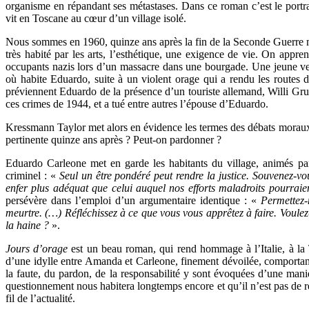
organisme en répandant ses métastases. Dans ce roman c’est le port
vit en Toscane au cœur d’un village isolé.
Nous sommes en 1960, quinze ans après la fin de la Seconde Guerre mo
très habité par les arts, l’esthétique, une exigence de vie. On appre
occupants nazis lors d’un massacre dans une bourgade. Une jeune ve
où habite Eduardo, suite à un violent orage qui a rendu les routes 
préviennent Eduardo de la présence d’un touriste allemand, Willi Gruss
ces crimes de 1944, et a tué entre autres l’épouse d’Eduardo.
Kressmann Taylor met alors en évidence les termes des débats moraux de
pertinente quinze ans après ? Peut-on pardonner ?
Eduardo Carleone met en garde les habitants du village, animés par
criminel : «
Seul un être pondéré peut rendre la justice. Souvenez-v
enfer plus adéquat que celui auquel nos efforts maladroits pourraie
persévère dans l’emploi d’un argumentaire identique : «
Permettez-
meurtre. (…) Réfléchissez à ce que vous vous apprêtez à faire. Voule
la haine ?
».
Jours d’orage
est un beau roman, qui rend hommage à l’Italie, à la To
d’une idylle entre Amanda et Carleone, finement dévoilée, comporta
la faute, du pardon, de la responsabilité y sont évoquées d’une mani
questionnement nous habitera longtemps encore et qu’il n’est pas de
fil de l’actualité.