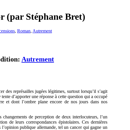
r (par Stéphane Bret)
censions
,
Roman
,
Autrement
dition:
Autrement
r des représailles jugées légitimes, surtout lorsqu’il s’agit
e
tente d’apporter une réponse à cette question qui a occupé
uerre et dont l’ombre plane encore de nos jours dans nos
es changements de perception de deux interlocuteurs, l’un
tution de leurs correspondances épistolaires. Ces dernières
ns l’opinion publique allemande, tel un cancer qui gagne un