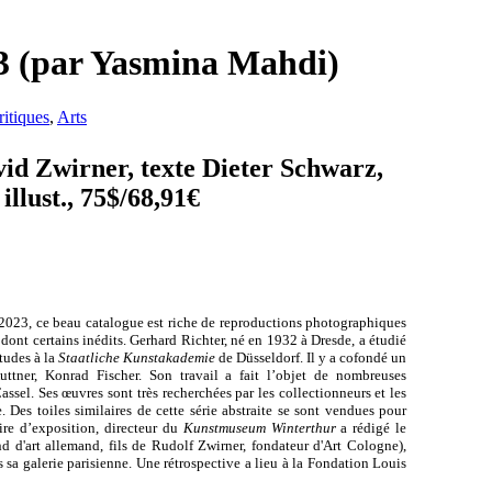
3 (par Yasmina Mahdi)
ritiques
,
Arts
id Zwirner, texte Dieter Schwarz,
illust., 75$/68,91€
 2023, ce beau catalogue est riche de reproductions photographiques
, dont certains inédits. Gerhard Richter, né en 1932 à Dresde, a étudié
tudes à la
Staatliche Kunstakademie
de Düsseldorf. Il y a cofondé un
ner, Konrad Fischer. Son travail a fait l’objet de nombreuses
ssel. Ses œuvres sont très recherchées par les collectionneurs et les
Des toiles similaires de cette série abstraite se sont vendues pour
ire d’exposition, directeur du
Kunstmuseum Winterthur
a rédigé le
 d'art allemand, fils de Rudolf Zwirner, fondateur d'Art Cologne),
s sa galerie parisienne. Une rétrospective a lieu à la Fondation Louis