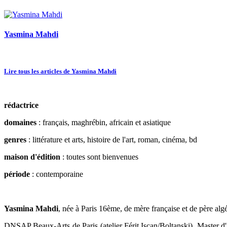
Yasmina Mahdi
Lire tous les articles de Yasmina Mahdi
rédactrice
domaines
: français, maghrébin, africain et asiatique
genres
: littérature et arts, histoire de l'art, roman, cinéma, bd
maison d'édition
: toutes sont bienvenues
période
: contemporaine
Yasmina Mahdi
, née à Paris 16ème, de mère française et de père algé
DNSAP Beaux-Arts de Paris (atelier Férit Iscan/Boltanski). Master d'