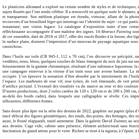
Le plasticien allemand a exploré un certain nombre de styles et de techniques, d
sujets floutés qui l’ont rendu célèbre. Il a renouvelé en quelque sorte le
sfumato
, 
et transparente. Son médium plastique est étendu, virtuose, allant de la pho
recouverts d’un brouillard léger qui interroge sur l’identité du sujet - ce qui part
instantané, une vision fugace. Le catalogue d’exposition traite d’une certai
réfléchissante accompagnée d’une maîtrise des signes. 14
Abstract Painting
son
de cet ensemble, daté de 2016 et 2017, offre des tracés fluides à la brosse, des l
la surface plane, donnent l’impression d’un morceau de paysage aquatique sous l
caoutchouc.
Dans l’huile sur toile (CR 945-1, 112 x 70 cm), l’on découvre un précipité, un 
verdâtres, roses, bleus, quelques touches de blanc émergent du noir de jais sur 
foisonnement de la gamme chromatique, résultant d’une substance liquoreuse, la
une campagne entrevue à la vitesse d’un train sous une averse battante. La mat
occupée. L’on éprouve la sensation d’être absorbé par le miroitement de l’huile q
l’espace. Les marbrures de rose vif, rose tyrien, de vert émeraude, de vert pri
d’artifice pictural. L’éventail des tonalités va du mauve au rose et des couleur
D’autres productions, dont 2 toiles carrées de 120 x 120 cm et de 200 x 200 cm, 
au-delà des bords cadre), dans lesquels une calligraphie se révèle. Ces impr
silhouettes, différentes formes.
Sans doute plus âpre est la série des dessins de 2022, graphite sur papier (plus 
tracé délicat des figures géométriques, des ronds, des points, des frottages, des t
aussi, le flouté réapparaît, traité autrement. Dans la galerie David Zwirner, au se
aux dessins. Cage vide, cabine sans présence, élément architectural sans fonctio
fascination du grand artiste pour le verre. Richter se tient à la rigueur, à l’épure, à