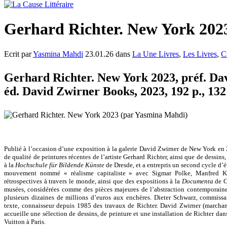
Gerhard Richter. New York 202
Ecrit par
Yasmina Mahdi
23.01.26 dans
La Une Livres
,
Les Livres
,
C
Gerhard Richter. New York 2023, préf. Dav
éd. David Zwirner Books, 2023, 192 p., 132 
Publié à l’occasion d’une exposition à la galerie David Zwirner de New York en
de qualité de peintures récentes de l’artiste Gerhard Richter, ainsi que de dessins
à la
Hochschule für Bildende Künste
de Dresde, et a entrepris un second cycle d’é
mouvement nommé « réalisme capitaliste » avec Sigmar Polke, Manfred Kutt
rétrospectives à travers le monde, ainsi que des expositions à la
Documenta
de Ca
musées, considérées comme des pièces majeures de l’abstraction contemporaine. 
plusieurs dizaines de millions d’euros aux enchères. Dieter Schwarz, commissa
texte, connaisseur depuis 1985 des travaux de Richter. David Zwirner (marchand
accueille une sélection de dessins, de peinture et une installation de Richter dan
Vuitton à Paris.