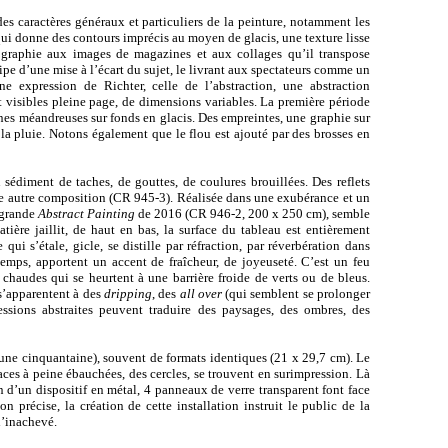
es caractères généraux et particuliers de la peinture, notamment les
qui donne des contours imprécis au moyen de glacis, une texture lisse
tographie aux images de magazines et aux collages qu’il transpose
icipe d’une mise à l’écart du sujet, le livrant aux spectateurs comme un
ne expression de Richter, celle de l’abstraction, une abstraction
t visibles pleine page, de dimensions variables. La première période
ignes méandreuses sur fonds en glacis. Des empreintes, une graphie sur
a pluie. Notons également que le flou est ajouté par des brosses en
sédiment de taches, de gouttes, de coulures brouillées. Des reflets
une autre composition (CR 945-3). Réalisée dans une exubérance et un
 grande
Abstract Painting
de 2016 (CR 946-2, 200 x 250 cm), semble
ière jaillit, de haut en bas, la surface du tableau est entièrement
ui s’étale, gicle, se distille par réfraction, par réverbération dans
ntemps, apportent un accent de fraîcheur, de joyeuseté. C’est un feu
s chaudes qui se heurtent à une barrière froide de verts ou de bleus.
s’apparentent à des
dripping
, des
all over
(qui semblent se prolonger
essions abstraites peuvent traduire des paysages, des ombres, des
d’une cinquantaine), souvent de formats identiques (21 x 29,7 cm). Le
races à peine ébauchées, des cercles, se trouvent en surimpression. Là
in d’un dispositif en métal, 4 panneaux de verre transparent font face
n précise, la création de cette installation instruit le public de la
 l’inachevé.