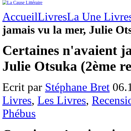
Accueil
Livres
La Une Livre
jamais vu la mer, Julie O
Certaines n'avaient j
Julie Otsuka (2ème re
Ecrit par
Stéphane Bret
06.
Livres
,
Les Livres
,
Recensi
Phébus