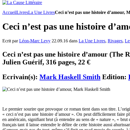
Accueil
Livres
La Une Livres
Ceci n’est pas une histoire d’amour, 
Ceci n’est pas une histoire d’a
Ecrit par
Léon-Marc Levy
22.09.16 dans
La Une Livres
,
Rivages
,
Le
Ceci n’est pas une histoire d’amour (The R
Julien Guérif, 316 pages, 22 €
Ecrivain(s):
Mark Haskell Smith
Edition:
Le premier sourire que provoque ce roman tient dans son titre. L’origi
« ceci n’est pas une histoire d’amour ». On peut difficilement faire p
en américain, signifiant brut (à entendre au sens de « nature », « brut 
français tant il laisse entendre le délire de cette histoire aussi ahurissa
d’amour, mais pas du tout, même s’il finit en road movie de couple, à