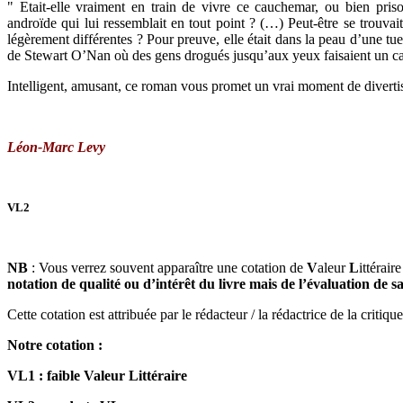
" Etait-elle vraiment en train de vivre ce cauchemar, ou bien pri
androïde qui lui ressemblait en tout point ? (…) Peut-être se trouvait
légèrement différentes ? Pour preuve, elle était dans la peau d’une
de Stewart O’Nan où des gens drogués jusqu’aux yeux faisaient un car
Intelligent, amusant, ce roman vous promet un vrai moment de diverti
Léon-Marc Levy
VL2
NB
: Vous verrez souvent apparaître une cotation de
V
aleur
L
ittérair
notation de qualité ou d’intérêt du livre mais de l’évaluation de sa 
Cette cotation est attribuée par le rédacteur / la rédactrice de la critiq
Notre cotation :
VL1 : faible Valeur Littéraire