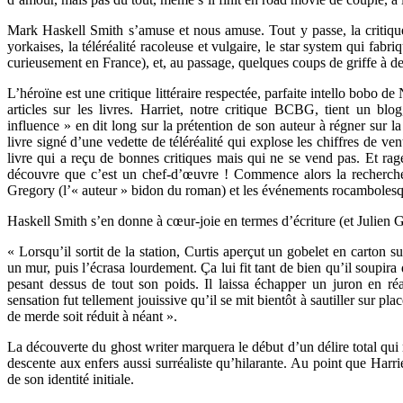
Mark Haskell Smith s’amuse et nous amuse. Tout y passe, la critique
yorkaises, la téléréalité racoleuse et vulgaire, le star system qui fabri
curieusement en France), et, au passage, quelques coups de griffe à de
L’héroïne est une critique littéraire respectée, parfaite intello bobo de
articles sur les livres. Harriet, notre critique BCBG, tient un bl
influence » en dit long sur la prétention de son auteur à régner sur l
livre signé d’une vedette de téléréalité qui explose les chiffres de ve
livre qui a reçu de bonnes critiques mais qui ne se vend pas. Et rage 
découvre que c’est un chef-d’œuvre ! Commence alors la recherche
Gregory (l’« auteur » bidon du roman) et les événements rocambolesq
Haskell Smith s’en donne à cœur-joie en termes d’écriture (et Julien Gué
« Lorsqu’il sortit de la station, Curtis aperçut un gobelet en carton su
un mur, puis l’écrasa lourdement. Ça lui fit tant de bien qu’il soupira 
pesant dessus de tout son poids. Il laissa échapper un juron en réa
sensation fut tellement jouissive qu’il se mit bientôt à sautiller sur pl
de merde soit réduit à néant ».
La découverte du ghost writer marquera le début d’un délire total qui m
descente aux enfers aussi surréaliste qu’hilarante. Au point que Harri
de son identité initiale.