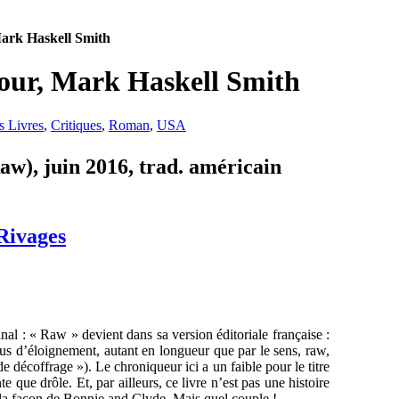
Mark Haskell Smith
mour, Mark Haskell Smith
s Livres
,
Critiques
,
Roman
,
USA
aw), juin 2016, trad. américain
Rivages
nal : « Raw » devient dans sa version éditoriale française :
lus d’éloignement, autant en longueur que par le sens, raw,
de décoffrage »). Le chroniqueur ici a un faible pour le titre
nte que drôle. Et, par ailleurs, ce livre n’est pas une histoire
 la façon de Bonnie and Clyde. Mais quel couple !