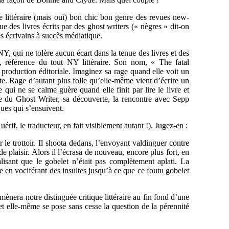
 littéraire (mais oui) bon chic bon genre des revues new-
que des livres écrits par des ghost writers (« nègres » dit-on
s écrivains à succès médiatique.
 NY, qui ne tolère aucun écart dans la tenue des livres et des
og, référence du tout NY littéraire. Son nom, « The fatal
a production éditoriale. Imaginez sa rage quand elle voit un
nte. Rage d’autant plus folle qu’elle-même vient d’écrire un
qui ne se calme guère quand elle finit par lire le livre et
 du Ghost Writer, sa découverte, la rencontre avec Sepp
ues qui s’ensuivent.
rif, le traducteur, en fait visiblement autant !). Jugez-en :
r le trottoir. Il shoota dedans, l’envoyant valdinguer contre
de plaisir. Alors il l’écrasa de nouveau, encore plus fort, en
lisant que le gobelet n’était pas complètement aplati. La
ace en vociférant des insultes jusqu’à ce que ce foutu gobelet
ènera notre distinguée critique littéraire au fin fond d’une
et elle-même se pose sans cesse la question de la pérennité