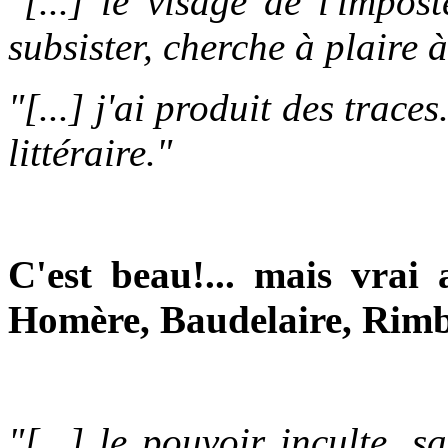
"[...] le visage de l'impos
subsister, cherche à plaire à
"[...] j'ai produit des trace
littéraire."
C'est beau!... mais vrai
Homère, Baudelaire, Rimb
"[...] le pouvoir inculte, s