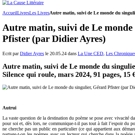
Accueil
Livres
Les Livres
Autre matin, suivi de Le monde du singuli
Autre matin, suivi de Le monde 
Pfister (par Didier Ayres)
Ecrit par
Didier Ayres
le 20.05.24 dans
La Une CED
,
Les Chronique
Autre matin, suivi de Le monde du singulie
Silence qui roule, mars 2024, 91 pages, 15 
Autrui
La vaste question de la destination du poème se pose avec vivacité dan
pour soi et, dès lors, ne communique-t-il pas tout à fait l’espoir du p
ne cherche pas un public en particulier (ce qui appartient aux démar
partage-t-on les poèmes avec un lecteur qui cherche dans la poésie 