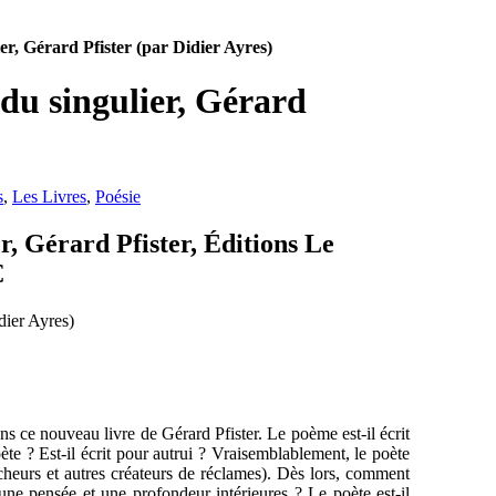
er, Gérard Pfister (par Didier Ayres)
du singulier, Gérard
s
,
Les Livres
,
Poésie
r, Gérard Pfister, Éditions Le
€
s ce nouveau livre de Gérard Pfister. Le poème est-il écrit
oète ? Est-il écrit pour autrui ? Vraisemblablement, le poète
cheurs et autres créateurs de réclames). Dès lors, comment
une pensée et une profondeur intérieures ? Le poète est-il