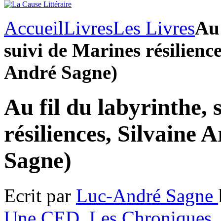
Accueil
Livres
Les Livres
Au 
suivi de Marines résilienc
André Sagne)
Au fil du labyrinthe, 
résiliences, Silvaine
Sagne)
Ecrit par
Luc-André Sagne
Une CED
,
Les Chroniques