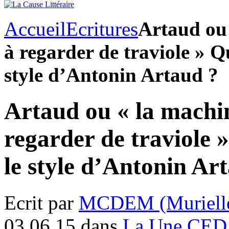
Accueil
Ecritures
Artaud ou 
à regarder de traviole » Que
style d’Antonin Artaud ?
Artaud ou « la machin
regarder de traviole »
le style d’Antonin Ar
Ecrit par
MCDEM (Murielle
03.06.15 dans
La Une CED