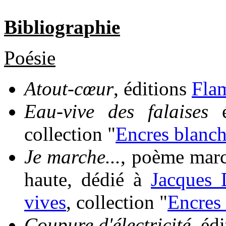
Bibliographie
Poésie
Atout-cœur
, éditions
Fla
Eau-vive des falaises
é
collection "
Encres blanc
Je marche...
, poème marc
haute, dédié à
Jacques 
vives
, collection "
Encres
Coupure d'électricité
, éd