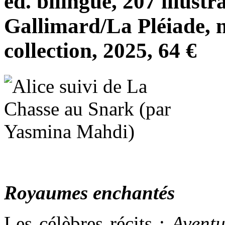
éd. bilingue, 207 illustr
Gallimard/La Pléiade, n
collection, 2025, 64 €
Royaumes enchantés
Les célèbres récits :
Aventu