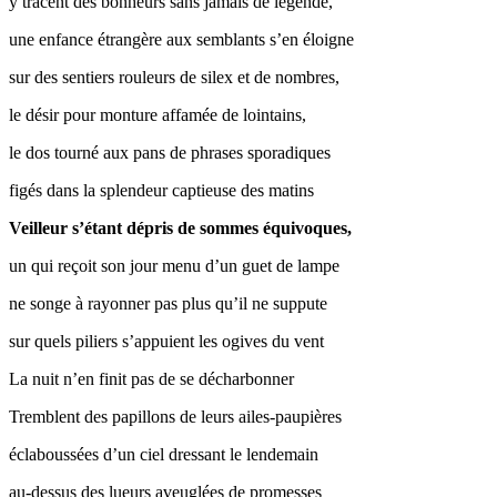
y tracent des bonheurs sans jamais de légende,
une enfance étrangère aux semblants s’en éloigne
sur des sentiers rouleurs de silex et de nombres,
le désir pour monture affamée de lointains,
le dos tourné aux pans de phrases sporadiques
figés dans la splendeur captieuse des matins
Veilleur s’étant dépris de sommes équivoques,
un qui reçoit son jour menu d’un guet de lampe
ne songe à rayonner pas plus qu’il ne suppute
sur quels piliers s’appuient les ogives du vent
La nuit n’en finit pas de se décharbonner
Tremblent des papillons de leurs ailes-paupières
éclaboussées d’un ciel dressant le lendemain
au-dessus des lueurs aveuglées de promesses