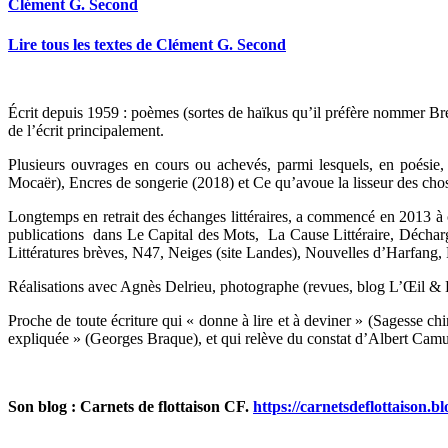
Clément G. Second
Lire tous les textes de Clément G. Second
Écrit depuis 1959 : poèmes (sortes de haïkus qu’il préfère nommer Bref
de l’écrit principalement.
Plusieurs ouvrages en cours ou achevés, parmi lesquels, en poésie
Mocaër), Encres de songerie (2018) et Ce qu’avoue la lisseur des chos
Longtemps en retrait des échanges littéraires, a commencé en 2013 à co
publications dans Le Capital des Mots, La Cause Littéraire, Décharg
Littératures brèves, N47, Neiges (site Landes), Nouvelles d’Harfang, 
Réalisations avec Agnès Delrieu, photographe (revues, blog L’Œil &
Proche de toute écriture qui « donne à lire et à deviner » (Sagesse ch
expliquée » (Georges Braque), et qui relève du constat d’Albert Camu
Son blog : Carnets de flottaison CF.
https://carnetsdeflottaison.b