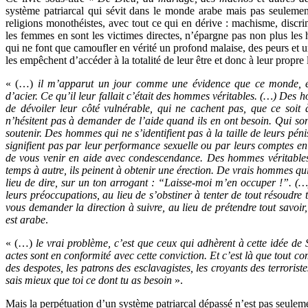
système patriarcal qui sévit dans le monde arabe mais pas seulement
religions monothéistes, avec tout ce qui en dérive : machisme, discrimi
les femmes en sont les victimes directes, n’épargne pas non plus le
qui ne font que camoufler en vérité un profond malaise, des peurs et un
les empêchent d’accéder à la totalité de leur être et donc à leur propre l
« (…)
il m’apparut un jour comme une évidence que ce monde, et
d’acier. Ce qu’il leur fallait c’était des hommes véritables. (…) Des 
de dévoiler leur côté vulnérable, qui ne cachent pas, que ce soit
n’hésitent pas à demander de l’aide quand ils en ont besoin. Qui son
soutenir. Des hommes qui ne s’identifient pas à la taille de leurs pé
signifient pas par leur performance sexuelle ou par leurs comptes 
de vous venir en aide avec condescendance. Des hommes véritables,
temps à autre, ils peinent à obtenir une érection. De vrais hommes qu
lieu de dire, sur un ton arrogant : “Laisse-moi m’en occuper !”. (
leurs préoccupations, au lieu de s’obstiner à tenter de tout résoudr
vous demander la direction à suivre, au lieu de prétendre tout savoir
est arabe
.
« (…)
le vrai problème, c’est que ceux qui adhèrent à cette idée de 
actes sont en conformité avec cette conviction. Et c’est là que tout co
des despotes, les patrons des esclavagistes, les croyants des terroriste
sais mieux que toi ce dont tu as besoin
».
Mais la perpétuation d’un système patriarcal dépassé n’est pas seulem