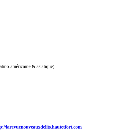
 latino-américaine & asiatique)
p://larevuenouveauxdelits.hautetfort.com