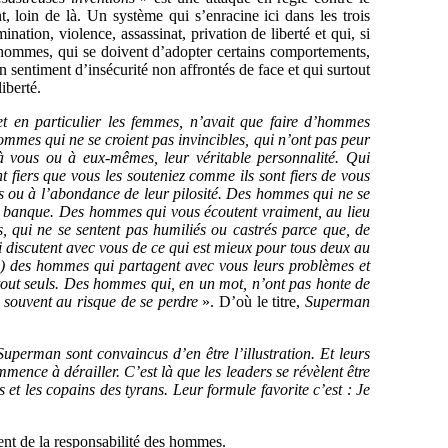
, loin de là. Un système qui s’enracine ici dans les trois
nation, violence, assassinat, privation de liberté et qui, si
s hommes, qui se doivent d’adopter certains comportements,
 sentiment d’insécurité non affrontés de face et qui surtout
iberté.
 en particulier les femmes, n’avait que faire d’hommes
hommes qui ne se croient pas invincibles, qui n’ont pas peur
 à vous ou à eux-mêmes, leur véritable personnalité. Qui
t fiers que vous les souteniez comme ils sont fiers de vous
nis ou à l’abondance de leur pilosité. Des hommes qui ne se
en banque. Des hommes qui vous écoutent vraiment, au lieu
 qui ne se sentent pas humiliés ou castrés parce que, de
i discutent avec vous de ce qui est mieux pour tous deux au
…) des hommes qui partagent avec vous leurs problèmes et
e tout seuls. Des hommes qui, en un mot, n’ont pas honte de
, souvent au risque de se perdre
». D’où le titre,
Superman
Superman sont convaincus d’en être l’illustration. Et leurs
mmence à dérailler. C’est là que les leaders se révèlent être
s et les copains des tyrans. Leur formule favorite c’est : Je
ent de la responsabilité des hommes.