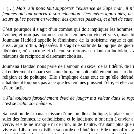
« (…)
Mais, s’il nous faut supporter l’existence de Superman, il n
femmes qui ont pourvu à son éducation. Des mères ignorantes, des pe
sœurs qui se posent en victime, des épouses passives, et ainsi de suite
C’est pourquoi il s’agit d’un combat qui doit impliquer les hommes 
évoluer, et non pas hommes contre femmes ou vice et versa, mais bi
Joumana Haddad appelle le féminisme de la troisième vague et qui e
aussi, aujourd’hui, dépassées. Il s’agit de sortir de la logique de guer
libérateur, où chacune et chacun se retrouve en tant qu’individu, av
relations de réciprocité clairement choisies.
Joumana Haddad nous parle de l’amour, du sexe, de la fidélité, de l’
ait entièrement disparu sous une burqa ou soit entièrement nue sur du p
religion et de politique. Elle s’implique dans tout ce qu’elle défen
s’habituent toujours pas à ce que les femmes puissent l’être, et elle c
d’être facile.
« J’ai toujours farouchement évité de jauger ma valeur dans le regar
c’est se trahir soi-même ».
Sa position de Libanaise, issue d’une famille catholique, la place au 
sujet des femmes, le catholicisme et le judaïsme n’ont rien à envier a
verve, et elle ne manque ni de l’un, ni de l’autre, d’autant plus que 
vivre au Liban pour distiller sa parole de l’intérieur. Elle nous offre 