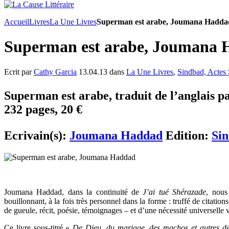
Accueil
Livres
La Une Livres
Superman est arabe, Joumana Hadda
Superman est arabe, Joumana
Ecrit par
Cathy Garcia
13.04.13 dans
La Une Livres
,
Sindbad, Actes
Superman est arabe, traduit de l’anglais p
232 pages, 20 €
Ecrivain(s):
Joumana Haddad
Edition:
Sin
Joumana Haddad, dans la continuité de
J’ai tué Shérazade
, nous
bouillonnant, à la fois très personnel dans la forme : truffé de citation
de gueule, récit, poésie, témoignages – et d’une nécessité universelle v
Ce livre sous-titré «
De Dieu, du mariage, des machos et autres dés