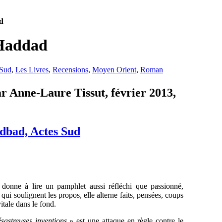
d
 Haddad
 Sud
,
Les Livres
,
Recensions
,
Moyen Orient
,
Roman
ar Anne-Laure Tissut, février 2013,
dbad, Actes Sud
 donne à lire un pamphlet aussi réfléchi que passionné,
s qui soulignent les propos, elle alterne faits, pensées, coups
itale dans le fond.
astreuses inventions
» est une attaque en règle contre le