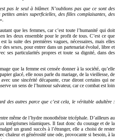
’est pas le seul à blâmer. N’oublions pas que ce sont des
tites amies superficielles, des filles complaisantes, des
».
autant que les femmes, car c’est toute l’humanité qui doit
en les deux ensemble pour le profit de tous. C’est ce que
st la suite des premières vagues, nécessaires, mais elles
re des sexes, pour entrer dans un partenariat évolué, libre et
ec ses particularités propres et toute sa dignité, dans des
image que la femme est censée donner à la société, qu’elle
apier glacé, elle nous parle du mariage, de la vieillesse, de
d avec une sincérité décapante, crue diront certains qui ne
onserve un sens de l’humour salvateur, car ce combat est loin
d des autres parce que c’est cela, le véritable adultère :
centre même de l’hydre monothéiste tricéphale. D’ailleurs au
ux intégrismes islamiques. Il faut donc du courage et de la
malgré un grand succès à l’étranger, elle a choisi de rester
avec chaleur et générosité une ode, provocante si besoin, à la