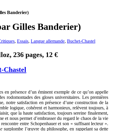
les Banderier)
r Gilles Banderier)
ritiques
,
Essais
,
Langue allemande
,
Buchet-Chastel
oz, 236 pages, 12 €
t-Chastel
s en présence d’un éminent exemple de ce qu’on appelle
ou des rodomontades des gloses universitaires. Les premières
e, notre satisfaction en présence d’une construction de la
mble logique, cohérent et harmonieux, relèvent toujours, à
isir, que la haute satisfaction, toujours sereine finalement,
forme et nous permet d’embrasser du regard le chaos de la vie
e rencontre entre Schopenhauer et son « suffisant lecteur ».
ue
surplombe l’œuvre du philosophe, en rappelant sa dette