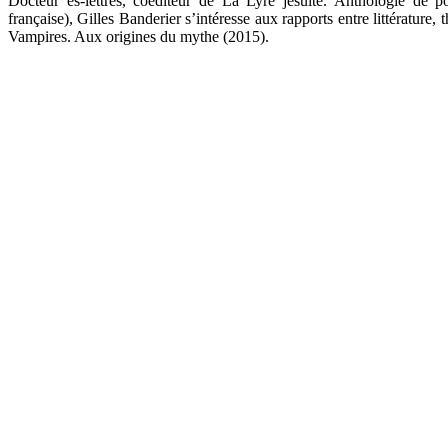
Docteur ès-lettres, coéditeur de La Lyre jésuite. Anthologie de 
française), Gilles Banderier s’intéresse aux rapports entre littérature,
Vampires. Aux origines du mythe (2015).