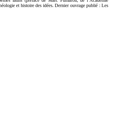
poèmes latins (préface de Marc Fumaroli, de l’Académie
 théologie et histoire des idées. Dernier ouvrage publié : Les