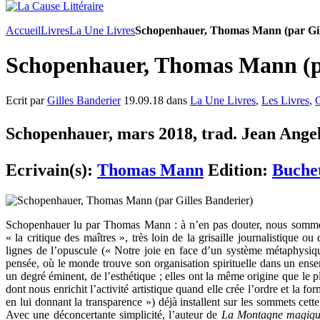
Accueil
Livres
La Une Livres
Schopenhauer, Thomas Mann (par Gil
Schopenhauer, Thomas Mann (pa
Ecrit par
Gilles Banderier
19.09.18 dans
La Une Livres
,
Les Livres
,
C
Schopenhauer, mars 2018, trad. Jean Angell
Ecrivain(s):
Thomas Mann
Edition:
Buche
Schopenhauer lu par Thomas Mann : à n’en pas douter, nous somme
« la critique des maîtres », très loin de la grisaille journalistique 
lignes de l’opuscule (« Notre joie en face d’un système métaphysiqu
pensée, où le monde trouve son organisation spirituelle dans un ense
un degré éminent, de l’esthétique ; elles ont la même origine que le pla
dont nous enrichit l’activité artistique quand elle crée l’ordre et la 
en lui donnant la transparence ») déjà installent sur les sommets cett
Avec une déconcertante simplicité, l’auteur de
La Montagne magiq