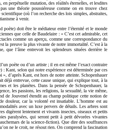
en perpétuelle mutation, des réalités éternelles, et lesdites
est pas une théorie poussiéreuse comme on en trouve chez
e scientifique (où l’on recherche des lois simples, abstraites,
tianisme à venir.
nd poète) doit être le médiateur entre l’éternité et le monde
niciennes que celle de Baudelaire :
« C’est cet admirable, cet
 spectacles comme un aperçu, comme une correspondance du
 est la preuve la plus vivante de notre immortalité. C’est à la
e, que l’âme entrevoit les splendeurs situées derrière le
n poète ou d’un artiste ; il en est même l’exact contraire
) : Kant, selon qui notre expérience est déterminée par ces
oi », d’après Kant, est hors de notre atteinte. Schopenhauer
t déjà entrevue, cette cause unique, qui explique tout, à la
mmes et les planètes. Dans la pensée de Schopenhauer, la
nce, les passions, les religions, la sexualité, la vie même,
and de Jouvenel étendit au champ politique cette notion de
e douleur, car la volonté est insatiable. L’homme est au
odalités avec un luxe pervers de détails. Les arbres sont
res digèrent lentement et vivants insectes, oiseaux et petits
s paralysées, qui seront petit à petit dévorées vivantes
cauchemars de la science-fiction). Que dire des souffrances
u’on ne le croit, ne résout rien. On comprend la fascination