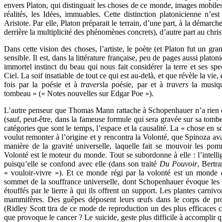
envers Platon, qui distinguait les choses de ce monde, images mobiles, 
réalités, les Idées, immuables. Cette distinction platonicienne n’
Aristote. Par elle, Platon préparait le terrain, d’une part, à la démarch
derrière la multiplicité des phénomènes concrets), d’autre part au chris
Dans cette vision des choses, l’artiste, le poète (et Platon fut un gra
sensible.
Il est, dans la littérature française, peu de pages aussi plato
immortel instinct du beau qui nous fait considérer la terre et ses
Ciel. La soif insatiable de tout ce qui est au-delà, et que révèle la vie,
fois par la poésie et à
travers
la poésie, par et à
travers
la musiqu
tombeau » (« Notes nouvelles sur Edgar Poe »).
L’autre penseur que Thomas Mann rattache à Schopenhauer n’a rien d’u
(sauf, peut-être, dans la fameuse formule qui sera gravée sur sa tombe
catégories que sont le temps, l’espace et la causalité. La « chose en s
voulut remonter à l’origine et y rencontra la Volonté, que Spinoza avai
manière de la gravité universelle, laquelle fait se mouvoir les po
Volonté est le moteur du monde. Tout se subordonne à elle : l’intellige
puisqu’elle se confond avec elle (dans son traité
Du Pouvoir
, Bertr
« vouloir-vivre »). Et ce monde régi par la volonté est un monde d
sommet de la souffrance universelle, dont Schopenhauer évoque les m
étouffés par le lierre à qui ils offrent un support. Les plantes carnivo
mammifères. Des guêpes déposent leurs œufs dans le corps de proie
(Ridley Scott tira de ce mode de reproduction un des plus efficaces 
que provoque le cancer ? Le suicide, geste plus difficile à accomplir q