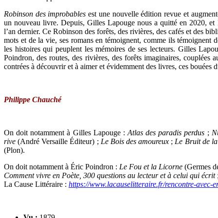
Robinson des improbables
est une nouvelle édition revue et augment
un nouveau livre. Depuis, Gilles Lapouge nous a quitté en 2020, et l
l’an dernier. Ce Robinson des forêts, des rivières, des cafés et des bib
mots et de la vie, ses romans en témoignent, comme ils témoignent de 
les histoires qui peuplent les mémoires de ses lecteurs. Gilles Lap
Poindron, des routes, des rivières, des forêts imaginaires, couplées a
contrées à découvrir et à aimer et évidemment des livres, ces bouées d
Philippe Chauché
On doit notamment à Gilles Lapouge :
Atlas des paradis perdus
;
Nu
rive
(André Versaille Éditeur) ;
Le Bois des amoureux
;
Le Bruit de la
(Plon).
On doit notamment à Éric Poindron :
Le Fou et la Licorne
(Germes de
Comment vivre en Poète, 300 questions au lecteur et à celui qui écrit
La Cause Littéraire :
https://www.lacauselitteraire.fr/rencontre-avec-
Vu :
1879