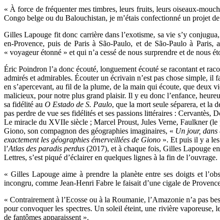
« À force de fréquenter mes timbres, leurs fruits, leurs oiseaux-mouche
Congo belge ou du Balouchistan, je m’étais confectionné un projet de c
Gilles Lapouge fit donc carrière dans l’exotisme, sa vie s’y conjugua
en-Provence, puis de Paris à São-Paulo, et de São-Paulo à Paris, a
« voyageur étonné » et qui n’a cessé de nous surprendre et de nous éto
Éric Poindron l’a donc écouté, longuement écouté se racontant et raconta
admirés et admirables. Écouter un écrivain n’est pas chose simple, il fau
en s’apercevant, au fil de la plume, de la main qui écoute, que deux vi
malicieux, pour notre plus grand plaisir. Il y eu donc l’enfance, heureus
sa fidélité au
O Estado de S. Paulo
, que la mort seule séparera, et la d
pas perdre de vue ses fidélités et ses passions littéraires : Cervantès,
Le miracle du XVIIe siècle
; Marcel Proust, Jules Verne, Faulkner (l
Giono, son compagnon des géographies imaginaires, «
Un jour, dans 
exactement les géographies émerveillées de Giono
». Et puis il y a l
l’
Atlas des paradis perdus
(2017), et à chaque fois, Gilles Lapouge entr
Lettres, s’est piqué d’éclairer en quelques lignes à la fin de l’ouvrage.
« Gilles Lapouge aime à prendre la planète entre ses doigts et l’o
incongru, comme Jean-Henri Fabre le faisait d’une cigale de Provenc
« Contrairement à l’Ecosse ou à la Roumanie, l’Amazonie n’a pas beso
pour convoquer les spectres. Un soleil éteint, une rivière vaporeuse, l
de fantômes apparaissent ».