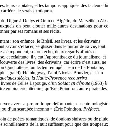
s, leurs capitales, et les tampons appliqués des facteurs du
arrière. Je serais exotique ».
, de Digne à Dellys et Oran en Algérie, de Marseille à Aix-
uxquels on peut ajouter mille autres destinations pour ce
nner par ses romans et ses récits.
nt : son enfance, le Brésil, ses livres, et les écrivains
t savoir s’effacer, se glisser dans le miroir de sa vie, tout
es se répondent, se font écho, deux regards affutés et
e, et éclairante, il y eut l’apprentissage du journalisme, et
écouverte des livres, des écrivains, car écrire c’est aussi ne
 Don Quichotte est un lecteur enragé
; Jean de La Fontaine,
e plus grand), Hemingway, l’ami Nicolas Bouvier, et Jean
quelques siècles, la Haute-Provence recouvrira
es livres de Gilles Lapouge, d’un
Soldat en déroute
(1963) à
e en piraterie littéraire, qu’Éric Poindron, autre pirate des
bserver avec sa propre loupe déformante, en entomologiste
e ou d’un scarabée inconnu » (Éric Poindron,
Préface
).
in de poètes romantiques, de donjons sinistres ou de pluie
es scintillements de la nuit suffisent pour que des troupeaux