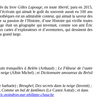
ée du livre
Gilles Lapouge, en toute liberté
, paru en 2015,
’écrivain qui aimait le goût du souvenir aurait eu 100 ans
liothèques est un admirable conteur, qui aimait la saveur des
sa passion de l’Histoire, d’une Histoire qui vivifie toutes
ouge était un géographe qui inventait, comme son ami Éric
ux cartes d’explorateurs et d’aventuriers, qui dessinent des
u grand large.
its tranquilles à Belém
(Arthaud) ;
Le Flâneur de l’autre
 neige
(Albin Michel) ; et
Dictionnaire amoureux du Brésil
 barbarie) ;
Breughel
,
Des secrets dans la neige
(Invenit) ;
;
Comme un bal de fantômes
(Le Castor Astral) ; et dans
eric-poindron-par-philippe-chauche